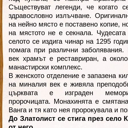
Съществуват легенди, че когато с
здравословно излъчване. Оригиналн
на нейно място е поставено копие, н
на мястото не е секнала. Чудесата
селото се издига чинар на 1295 годи
помага при различни заболявания. 
век храмът е реставриран, а окол
манастирски комплекс.
В женското отделение е запазена кил
на миналия век е живяла преподоб
църквата е изграден мемо
пророчицата. Монахинята е смятан
Ванга и тя като нея пророкувала и по
До Златолист се стига през село К
от него.