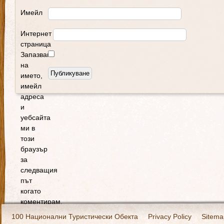
Имейл
Интернет
страница
Запазване
на
името,
имейл
адреса
и
уебсайта
ми в
този
браузър
за
следващия
път
когато
коментирам.
100 Национални Туристически Обекта
Privacy Policy
Sitema