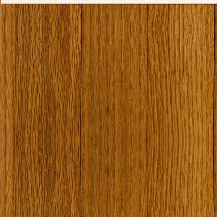
Екипировка
За нас
Имало едно време
Кивоторият. Ковч
Ковчега със светите мощи на Свети Григорий Каллидис
Музея
Наши туристически обекти
Някой ден…
Открит музей Кора
Фото галерия