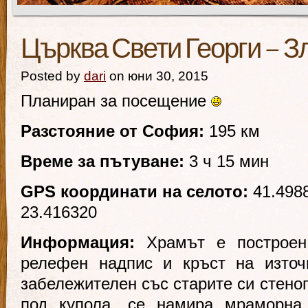
Църква Свети Георги – З
Posted by
dari
on юни 30, 2015
Планиран за посещение
Разстояние от София:
195 км
Време за пътуване:
3 ч 15 мин
GPS координати на селото:
41.498
23.416320
Информация:
Храмът е построен
релефен надпис и кръст на източ
забележителен със старите си стеноп
под купола, се намира мраморна 