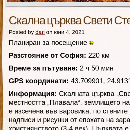
Скална църква Свети С
Posted by
dari
on юни 4, 2021
Планиран за посещение
Разстояние от София:
220 км
Време за пътуване:
2 ч 50 мин
GPS координати:
43.709901, 24.913
Информация:
Скалната църква „Св
местността „Плавала“, землището на
е изсечена във варовика, по стените
надписи и рисунки от епохата на зар
християнството (3-4 век). Църквата 