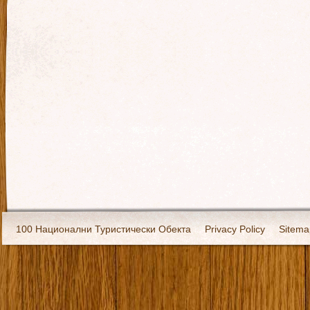
100 Национални Туристически Обекта
Privacy Policy
Sitema
Екипировка
За нас
Имало едно време
Кивоторият. Ковч
Ковчега със светите мощи на Свети Григорий Каллидис
Музея