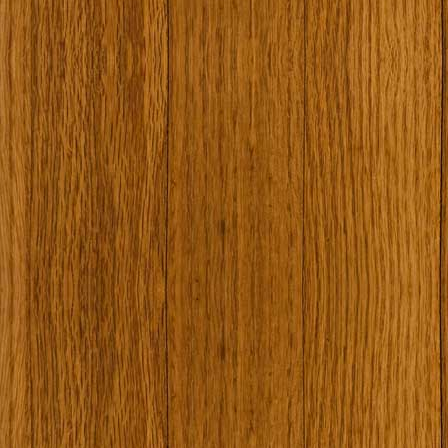
Наши туристически обекти
Някой ден…
Открит музей Кора
Фото галерия