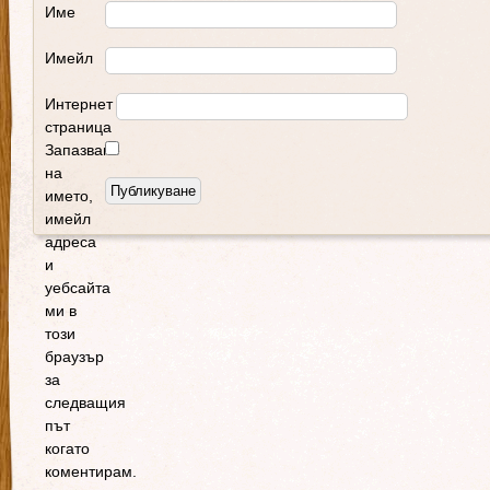
Име
Имейл
Интернет
страница
Запазване
на
името,
имейл
адреса
и
уебсайта
ми в
този
браузър
за
следващия
път
когато
коментирам.