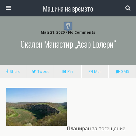
Машина на времето
Май 21, 2020 • No Comments
Скален Манастир „Асар Евлери“
Share
Tweet
Pin
Mail
SMS
Планиран за посещение