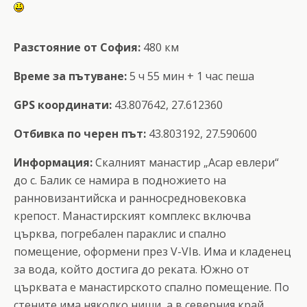
Разстояние от София:
480 км
Време за пътуване:
5 ч 55 мин + 1 час пеша
GPS координати:
43.807642, 27.612360
Отбивка по черен път:
43.803192, 27.590600
Информация:
Скалният манастир „Асар евлери“
до с. Балик се намира в подножието на
ранновизантийска и ранносредновековка
крепост. Манастирският комплекс включва
църква, погребален параклис и спално
помещение, оформени през V-VІв. Има и кладенец
за вода, който достига до реката. Южно от
църквата е манастирското спално помещение. По
стените има няколко ниши, а в северния край