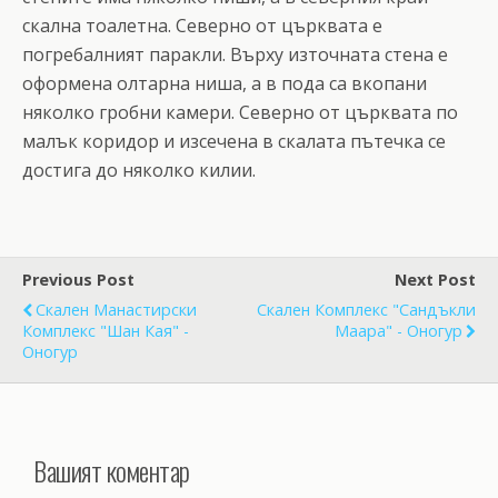
скална тоалетна. Северно от църквата е
погребалният паракли. Върху източната стена е
оформена олтарна ниша, а в пода са вкопани
няколко гробни камери. Северно от църквата по
малък коридор и изсечена в скалата пътечка се
достига до няколко килии.
Previous Post
Next Post
Скален Манастирски
Скален Комплекс "Сандъкли
Комплекс "Шан Кая" -
Маара" - Оногур
Оногур
Вашият коментар