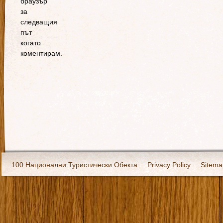
браузър
за
следващия
път
когато
коментирам.
100 Национални Туристически Обекта
Privacy Policy
Sitema
Екипировка
За нас
Имало едно време
Кивоторият. Ковч
Ковчега със светите мощи на Свети Григорий Каллидис
Музея