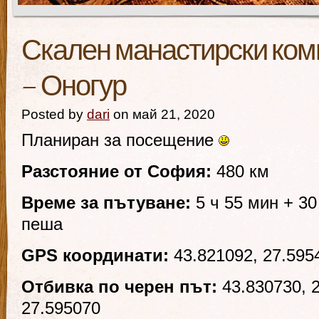
Скален манастирски ком
– Оногур
Posted by
dari
on май 21, 2020
Планиран за посещение
Разстояние от София:
480 км
Време за пътуване:
5 ч 55 мин + 30
пеша
GPS координати:
43.821092, 27.595
Отбивка по черен път:
43.830730, 2
27.595070