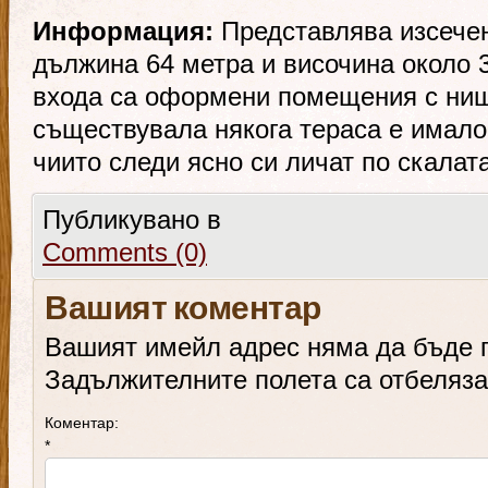
Информация:
Представлявa изсечен
дължина 64 метра и височина около 3
входа са оформени помещения с ниши
съществувала някога тераса е имало
чиито следи ясно си личат по скалата
Публикувано в
Comments (0)
Вашият коментар
Вашият имейл адрес няма да бъде 
Задължителните полета са отбеляз
Коментар:
*