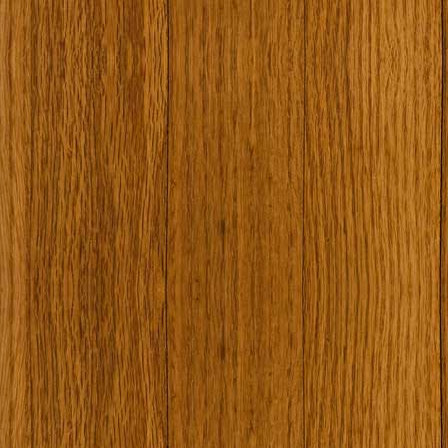
Наши туристически обекти
Някой ден…
Открит музей Кора
Фото галерия