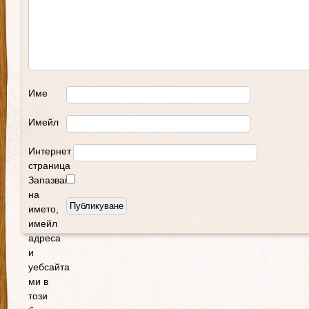
Име
Имейл
Интернет
страница
Запазване
на
името,
имейл
адреса
и
уебсайта
ми в
този