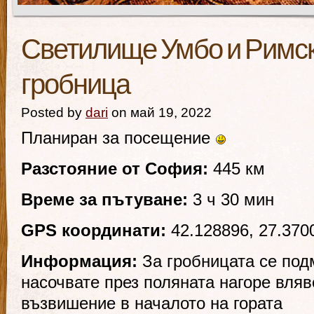
Светилище Умбо и Римск
гробница
Posted by
dari
on май 19, 2022
Планиран за посещение
Разстояние от София:
445 км
Време за пътуване:
3 ч 30 мин
GPS координати:
42.128896, 27.370
Информация:
За гробницата се под
насочвате през поляната нагоре вляв
възвишение в началото на гората