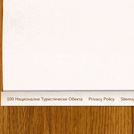
100 Национални Туристически Обекта
Privacy Policy
Sitema
Екипировка
За нас
Имало едно време
Кивоторият. Ковч
Ковчега със светите мощи на Свети Григорий Каллидис
Музея