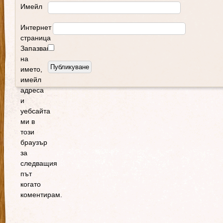
Имейл
Интернет
страница
Запазване
на
името,
имейл
адреса
и
уебсайта
ми в
този
браузър
за
следващия
път
когато
коментирам.