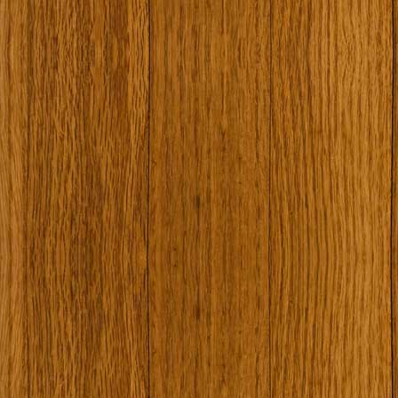
Наши туристически обекти
Някой ден…
Открит музей Кора
Фото галерия