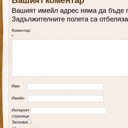
Вашият коментар
Вашият имейл адрес няма да бъде 
Задължителните полета са отбеляз
Коментар:
*
Име
Имейл
Интернет
страница
Запазване