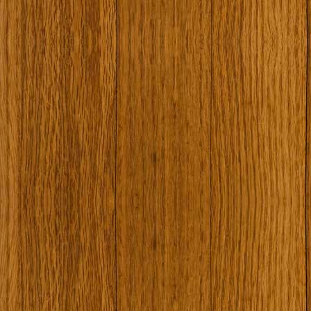
Наши туристически обекти
Някой ден…
Открит музей Кора
Фото галерия