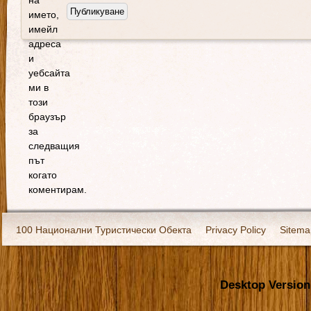
на
името,
имейл
адреса
и
уебсайта
ми в
този
браузър
за
следващия
път
когато
коментирам.
100 Национални Туристически Обекта
Privacy Policy
Sitema
Екипировка
За нас
Имало едно време
Кивоторият. Ковч
Desktop Version
Ковчега със светите мощи на Свети Григорий Каллидис
Музея