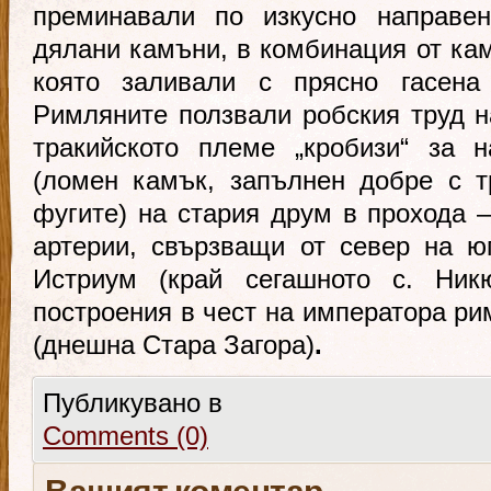
преминавали по изкусно направен
дялани камъни, в комбинация от кам
която заливали с прясно гасена 
Римляните ползвали робския труд н
тракийското племе „кробизи“ за 
(ломен камък, запълнен добре с 
фугите) на стария друм в прохода –
артерии, свързващи от север на ю
Истриум (край сегашното с. Никю
построения в чест на императора ри
(днешна Стара Загора)
.
Публикувано в
Comments (0)