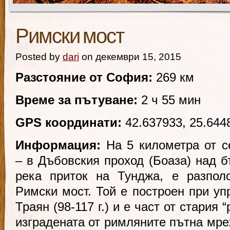
Римски мост
Posted by
dari
on декември 15, 2015
Разстояние от София:
269 км
Време за пътуване:
2 ч 55 мин
GPS координати:
42.637933, 25.644
Информация:
На 5 километра от с
– в Дъбовския проход (Боаза) над б
река приток на Тунджа, е разпол
Римски мост. Той е построен при уп
Траян (98-117 г.) и е част от стария 
изградената от римляните пътна мре