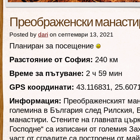
Преображенски манасти
Posted by
dari
on септември 13, 2021
Планиран за посещение
Разстояние от София:
240 км
Време за пътуване:
2 ч 59 мин
GPS координати:
43.116831, 25.607
Информация:
Преображенският ман
големина в България след Рилския, 
манастири. Стените на главната цър
Господне“ са изписани от големия З
част от сградите са построени от ма