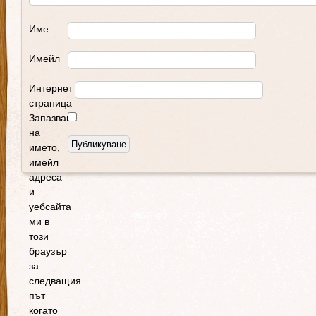
Име
Имейл
Интернет
страница
Запазване
на
името,
имейл
адреса
и
уебсайта
ми в
този
браузър
за
следващия
път
когато