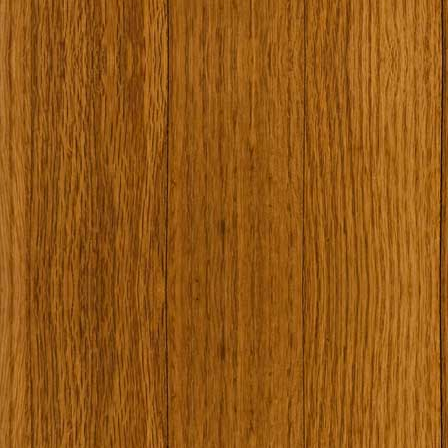
Наши туристически обекти
Някой ден…
Открит музей Кора
Фото галерия