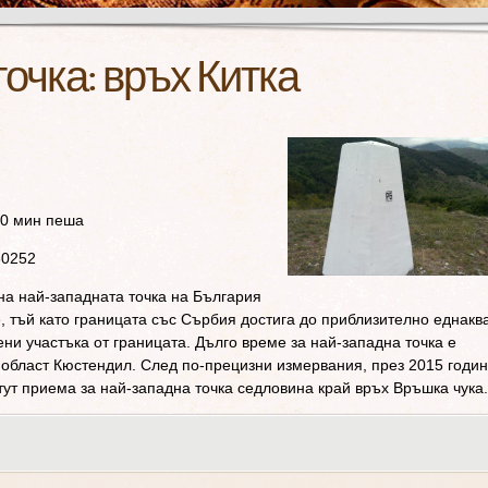
очка: връх Китка
30 мин пеша
60252
а най-западната точка на България
, тъй като границата със Сърбия достига до приблизително еднакв
ни участъка от границата. Дълго време за най-западна точка е
 област Кюстендил. След по-прецизни измервания, през 2015 годи
ут приема за най-западна точка седловина край връх Връшка чука.