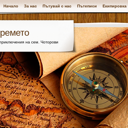
Начало
За нас
Пътувай с нас
Пътеписи
Екипировка
времето
 приключения на сем. Чоторови