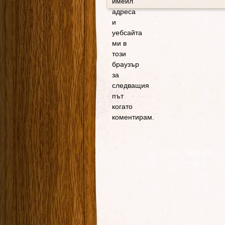
имейл
адреса
и
уебсайта
ми в
този
браузър
за
следващия
път
когато
коментирам.