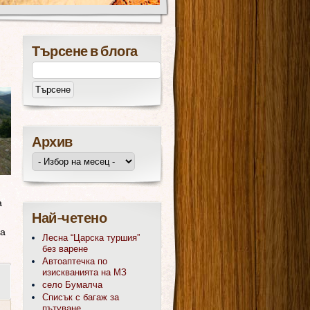
Търсене в блога
Архив
а
Най-четено
на
Лесна “Царска туршия”
без варене
Автоаптечка по
изискванията на МЗ
село Бумалча
Списък с багаж за
пътуване