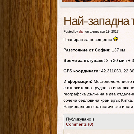
Най-западна т
Posted by
dari
on февруари 19, 2017
Планиран за посещение
Разстояние от София:
137 км
Време за пътуване:
2 ч 30 мин + 
GPS координати:
42.311060, 22.3
Информация:
Местоположението н
е относително трудно за измерване
географска дължина в два отдалече
сочена седловина край връх Китка,
Националният статистически инстит
Публикувано в
Comments (0)