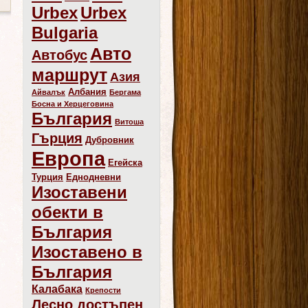
Urbex
Urbex
Bulgaria
Авто
Автобус
маршрут
Азия
Албания
Айвалък
Бергама
Босна и Херцеговина
България
Витоша
Гърция
Дубровник
Европа
Егейска
Турция
Еднодневни
Изоставени
обекти в
България
Изоставено в
България
Калабака
Крепости
Лесно достъпен