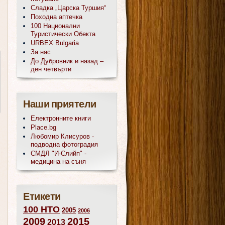
Сладка „Царска Туршия“
Походна аптечка
100 Национални
Туристически Обекта
URBEX Bulgaria
За нас
До Дубровник и назад –
ден четвърти
Наши приятели
Електронните книги
Place.bg
Любомир Клисуров -
подводна фотоградия
СМДЛ "И-Слийп" -
медицина на съня
Етикети
100 НТО
2005
2006
2009
2015
2013