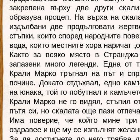
закрепена върху две други скали
образува процеп. На върха на скал
издълбани две продълговати жерт
стъпки, които според народните пове
вода, които местните хора наричат „о
Както за всяко място в Странджа
запазени много легенди. Една от 
Крали Марко тръгнал на път и спр
почине. Докато отдъхвал, едно кам
на юнака, той го побутнал и камъчет
Крали Марко не го видял, стъпил о
пътя си, но скалата още пази отпеча
Има поверие, че който мине три
оздравее и ще му се изпълнят желан
За да достигнете до него трябва 