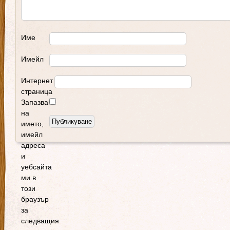
Име
Имейл
Интернет
страница
Запазване
на
името,
имейл
адреса
и
уебсайта
ми в
този
браузър
за
следващия