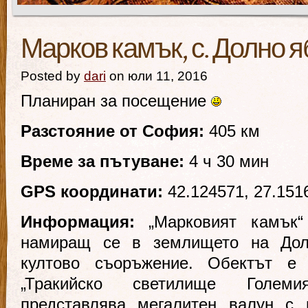
Марков камък, с. Долно 
Posted by
dari
on юли 11, 2016
Планиран за посещение
Разстояние от София:
405 км
Време за пътуване:
4 ч 30 мин
GPS координати:
42.124571, 27.151
Информация:
„Марковият камък“
намиращ се в землището на Дол
култово съоръжение. Обектът е
„Тракийско светилище Голем
представлява мегалитен валун с 