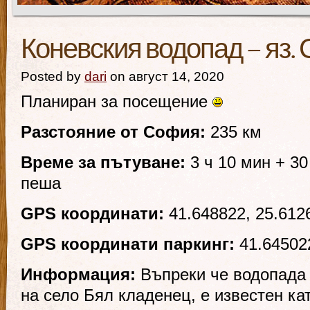
Коневския водопад – яз.
Posted by
dari
on август 14, 2020
Планиран за посещение
Разстояние от София:
235 км
Време за пътуване:
3 ч 10 мин + 30
пеша
GPS координати:
41.648822, 25.612
GPS координати паркинг:
41.645022
Информация:
Въпреки че водопада
на село Бял кладенец, е известен ка