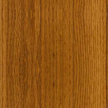
Ковчега със светите мощи на Свети Григорий Каллидис
Музея
Наши туристически обекти
Някой ден…
Открит музей Кора
Фото галерия