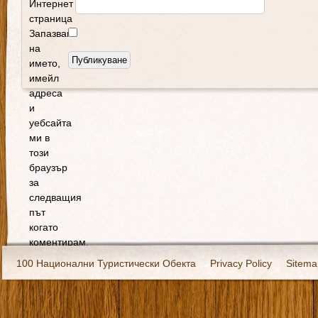
Интернет
страница
Запазване
на
името,
имейл
адреса
и
уебсайта
ми в
този
браузър
за
следващия
път
когато
коментирам.
100 Национални Туристически Обекта
Privacy Policy
Sitema
Екипировка
За нас
Имало едно време
Кивоторият. Ковч