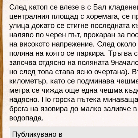
След катоп се влезе в с Бал кладене
централния площад с хоремага, се 
улица докато се стигне последната к
наляво по черен път, прокаран за по
на високото напрежение. След около 
поляна на която се паркира. Тръгва с
започва отдясно на поляната 9начало
но след това става ясно очертана). 
километър, като се подминава чешма
метра се чижда още една чешма къде
надясно. По горска пътека минаваща 
брега на язовира до малко заливче в
водопада.
Публикувано в