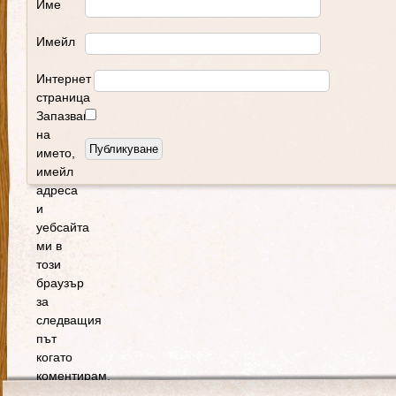
Име
Имейл
Интернет
страница
Запазване
на
името,
имейл
адреса
и
уебсайта
ми в
този
браузър
за
следващия
път
когато
коментирам.