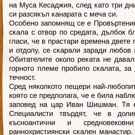
на Муса Кесаджия, след като три дни
си разсякъл канарата с меча си.
Особено запомнящ се е Провъртеник
скала с отвор по средата, дълбок б
гласи, че в прастари времена двете
и отдолу, се скарали заради любов
Обитателите около реката не давал
горното племе пробило скалата, за 
течност.
Сред няколкото пещери най-любопит
която се предполага, че е била набл
заповед на цар Иван Шишман. Тя е
Специалисти твърдят, че в дол
късноантични и средновеков
раннохристиянски скален манастир.