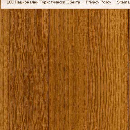
100 Национални Туристически Обекта
Privacy Policy
Sitema
Екипировка
За нас
Имало едно време
Кивоторият. Ковч
Ковчега със светите мощи на Свети Григорий Каллидис
Музея
Наши туристически обекти
Някой ден…
Открит музей Кора
Фото галерия