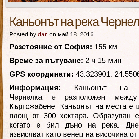
Каньонът на река Черне
Posted by
dari
on май 18, 2016
Разстояние от София:
155 км
Време за пътуване:
2 ч 15 мин
GPS координати:
43.323901, 24.550
Информация:
Каньонът на 
Чернелка е разположен между
Къртожабене. Каньонът на места е ш
площ от 300 хектара. Образуван е
когато е бил дъно на река. Дне
извисяват като венец на височина от 