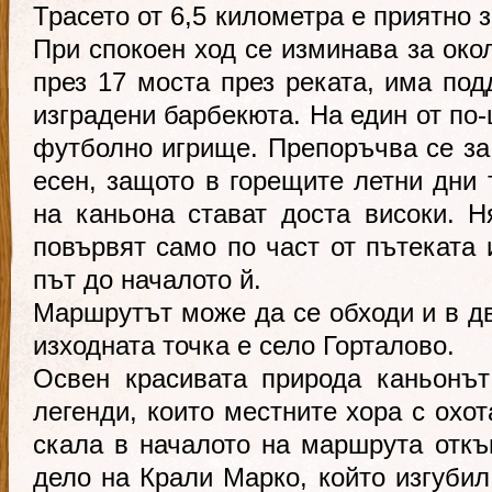
Трасето от 6,5 километра е приятно 
При спокоен ход се изминава за око
през 17 моста през реката, има под
изградени барбекюта. На един от по
футболно игрище. Препоръчва се за 
есен, защото в горещите летни дни 
на каньона стават доста високи. Н
повървят само по част от пътеката 
път до началото й.
Маршрутът може да се обходи и в дв
изходната точка е село Горталово.
Освен красивата природа каньонът
легенди, които местните хора с охот
скала в началото на маршрута откъм
дело на Крали Марко, който изгубил