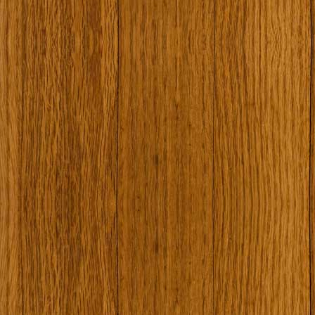
Наши туристически обекти
Някой ден…
Открит музей Кора
Фото галерия