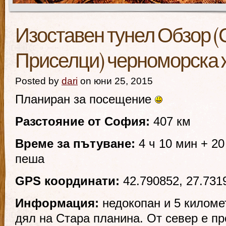
Изоставен тунел Обзор (
Приселци) черноморска 
Posted by
dari
on юни 25, 2015
Планиран за посещение
Разстояние от София:
407 км
Време за пътуване:
4 ч 10 мин + 20
пеша
GPS координати:
42.790852, 27.731
Информация:
недокопан и 5 киломе
дял на Стара планина. От север е пр