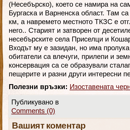
(Несебърско), което се намира на с
Бургаска и Варненска област. Там са
км, а навремето местното ТКЗС е от
него.. Старият и затворен от десетил
несебърските села Приселци и Кошар
Входът му е зазидан, но има пролука 
обитатели са влечуги, прилепи и зем
консервация са се образували стала
пещерите и разни други интересни п
Полезни връзки:
Изоставената чер
Публикувано в
Comments (0)
Вашият коментар