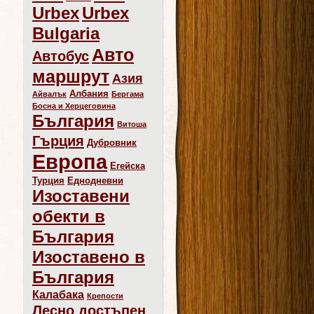
Urbex
Urbex
Bulgaria
Авто
Автобус
маршрут
Азия
Албания
Айвалък
Бергама
Босна и Херцеговина
България
Витоша
Гърция
Дубровник
Европа
Егейска
Турция
Еднодневни
Изоставени
обекти в
България
Изоставено в
България
Калабака
Крепости
Лесно достъпен