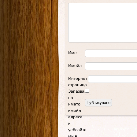
Име
Имейл
Интернет
страница
Запазване
на
името,
имейл
адреса
и
уебсайта
ми в