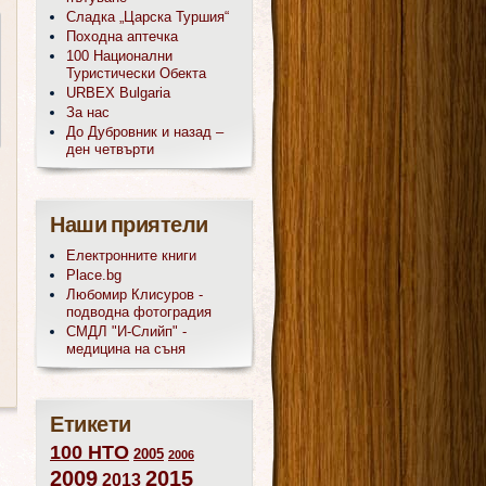
Сладка „Царска Туршия“
Походна аптечка
100 Национални
Туристически Обекта
URBEX Bulgaria
За нас
До Дубровник и назад –
ден четвърти
Наши приятели
Електронните книги
Place.bg
Любомир Клисуров -
подводна фотоградия
СМДЛ "И-Слийп" -
медицина на съня
Етикети
100 НТО
2005
2006
2009
2015
2013