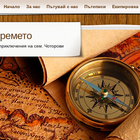
Начало
За нас
Пътувай с нас
Пътеписи
Екипировка
времето
 приключения на сем. Чоторови