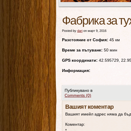
Фабрика за ту
Posted by
dari
on март 9, 2016
Разстояние от София:
45 км
Време за пътуване:
50 мин
GPS координати:
42.595729, 22.9
Информация:
Публикувано в
Comments (0)
Вашият коментар
Вашият имейл адрес няма да бъд
Коментар:
*