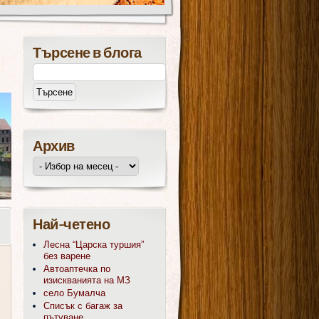
Търсене в блога
Архив
Най-четено
Лесна “Царска туршия”
без варене
Автоаптечка по
изискванията на МЗ
село Бумалча
Списък с багаж за
пътуване