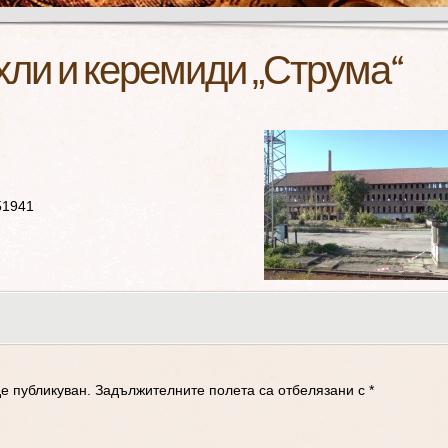
хли и керемиди „Струма“
51941
е публикуван.
Задължителните полета са отбелязани с
*