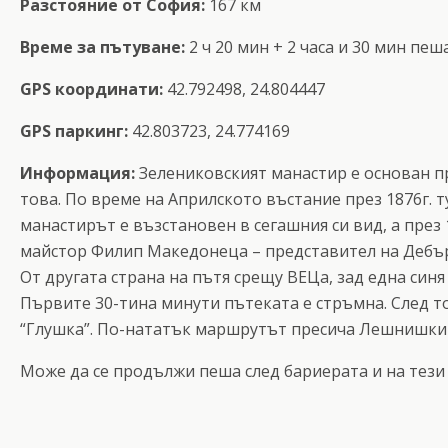
Разстояние от София:
167 км
Време за пътуване:
2 ч 20 мин + 2 часа и 30 мин пеш
GPS координати:
42.792498, 24.804447
GPS паркинг:
42.803723, 24.774169
Информация:
Зелениковският манастир е основан пр
това. По време на Априлското въстание през 1876г. 
манастирът е възстановен в сегашния си вид, а през
майстор Филип Македонеца – представител на Дебър
От другата страна на пътя срещу ВЕЦа, зад една синя
Първите 30-тина минути пътеката е стръмна. След то
“Глушка”. По-нататък маршрутът пресича Лешнишки до
Може да се продължи пеша след бариерата и на тези к