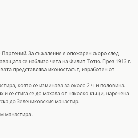
р Партений. За съжаление е опожарен скоро след
аващата се наблизо чета на Филип Тотю. През 1913 г.
рквата представлява иконостасът, изработен от
тира, която се изминава за около 2 ч. и половина.
 и се стига се до махала от няколко къщи, наречена
уска до Зелениковския манастир.
м манастира .