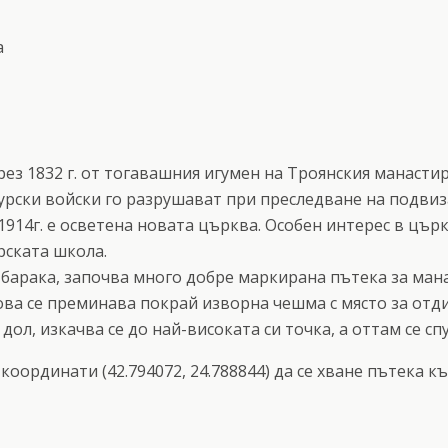
а
ез 1832 г. от тогавашния игумен на Троянския манасти
турски войски го разрушават при преследване на подвиз
 1914г. е осветена новата църква. Особен интерес в цъ
ската школа.
 барака, започва много добре маркирана пътека за манас
ва се преминава покрай изворна чешма с място за отдих
л, изкачва се до най-високата си точка, а оттам се сп
оординати (42.794072, 24.788844) да се хване пътека къ