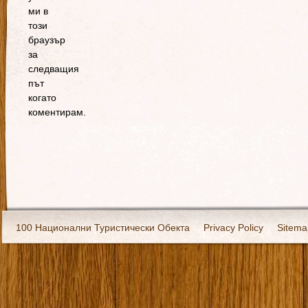
ми в
този
браузър
за
следващия
път
когато
коментирам.
100 Национални Туристически Обекта
Privacy Policy
Sitema
Екипировка
За нас
Имало едно време
Кивоторият. Ковч
Ковчега със светите мощи на Свети Григорий Каллидис
Музея