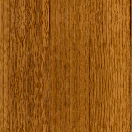
Наши туристически обекти
Някой ден…
Открит музей Кора
Фото галерия