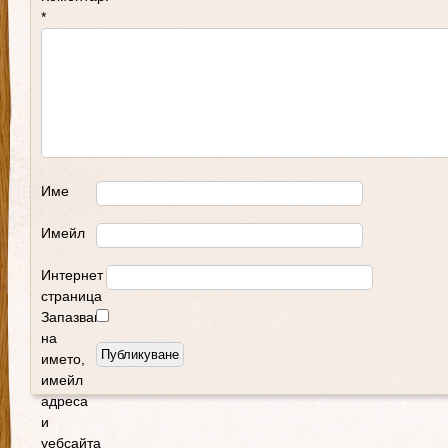
*
Име
Имейл
Интернет
страница
Запазване
на
името,
имейл
адреса
и
уебсайта