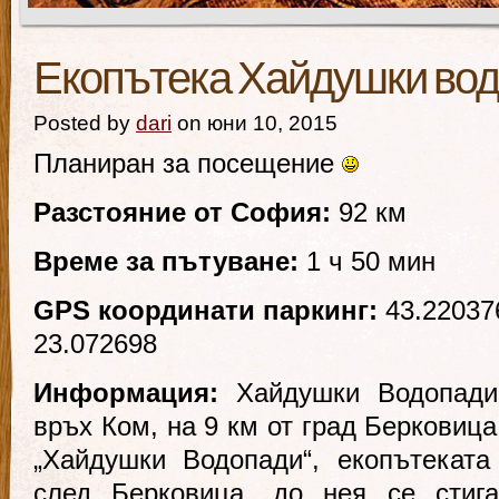
Екопътека Хайдушки во
Posted by
dari
on юни 10, 2015
Планиран за посещение
Разстояние от София:
92 км
Време за пътуване:
1 ч 50 мин
GPS координати паркинг:
43.22037
23.072698
Информация:
Хайдушки Водопади
връх Ком, на 9 км от град Берковица
„Хайдушки Водопади“, екопътеката
след Берковица, до нея се стиг