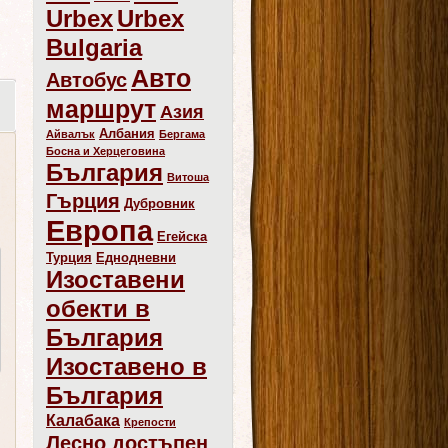
Urbex
Urbex
Bulgaria
Авто
Автобус
маршрут
Азия
Албания
Айвалък
Бергама
Босна и Херцеговина
България
Витоша
Гърция
Дубровник
Европа
Егейска
Турция
Еднодневни
Изоставени
обекти в
България
Изоставено в
България
Калабака
Крепости
Лесно достъпен