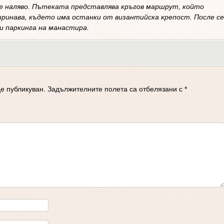
ие наляво. Пътеката представлява кръгов маршрут, който
ринава, където има останки от византийска крепост. После се
ри паркинга на манастира.
е публикуван.
Задължителните полета са отбелязани с
*