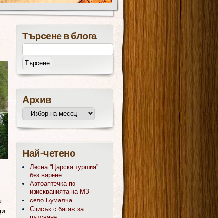
Търсене в блога
Архив
Най-четено
Лесна “Царска туршия”
без варене
Автоаптечка по
изискванията на МЗ
о
село Бумалча
Списък с багаж за
ди
пътуване