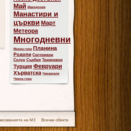
Май
Македония
Манастири и
църкви
Март
Метеора
Многодневни
Планина
Мокра гора
Родопи
Септември
Солун
Сърбия
Тридневни
Февруари
Турция
Хърватска
Чанаккале
Черна гора
зискванията на МЗ
Всички обекти