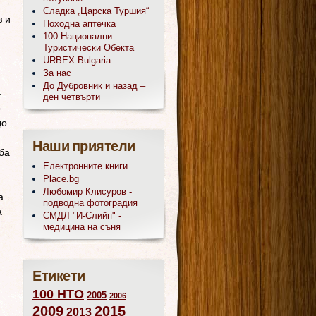
Сладка „Царска Туршия“
з и
Походна аптечка
100 Национални
Туристически Обекта
URBEX Bulgaria
За нас
До Дубровник и назад –
–
ден четвърти
о
до
Наши приятели
ба
Електронните книги
Place.bg
Любомир Клисуров -
а
подводна фотоградия
а
СМДЛ "И-Слийп" -
медицина на съня
Етикети
100 НТО
2005
2006
2009
2015
2013