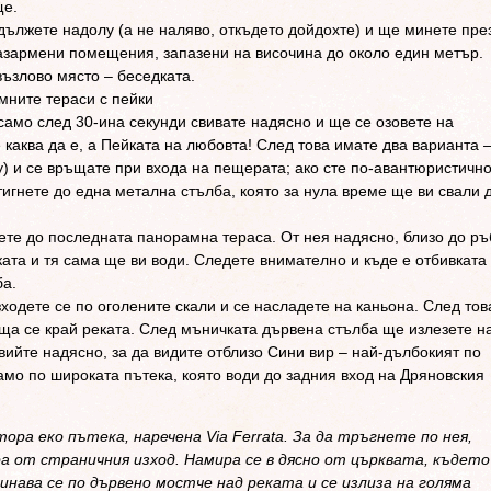
ще.
дължете надолу (а не наляво, откъдето дойдохте) и ще минете пре
казармени помещения, запазени на височина до около един метър.
възлово място – беседката.
мните тераси с пейки
 само след 30-ина секунди свивате надясно и ще се озовете на
е каква да е, а Пейката на любовта! След това имате два варианта 
у) и се връщате при входа на пещерата; ако сте по-авантюристичн
тигнете до една метална стълба, която за нула време ще ви свали 
ете до последната панорамна тераса. От нея надясно, близо до ръ
ката и тя сама ще ви води. Следете внимателно и къде е отбивката
ба.
зходете се по оголените скали и се насладете на каньона. След тов
еща се край реката. След мъничката дървена стълба ще излезете н
вийте надясно, за да видите отблизо Сини вир – най-дълбокият по
амо по широката пътека, която води до задния вход на Дряновския
ора еко пътека, наречена Via Ferrata. За да тръгнете по нея,
 от страничния изход. Намира се в дясно от църквата, където
инава се по дървено мостче над реката и се излиза на голяма