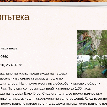
опътека
2 часа пеша
30660
10, 25.431878
ека започва малко преди входа на пещера
 изсечени в скалите стъпала, а после по
дната гора. На няколко места има обособени кътове с обзорни
пейки. Пътеката се преминава приблизително за 1:30 часа.
хода на пещера Бачо Киро. След стъпалата се поема наляво към
каньона няма смисъл – съоръженията са потрошени). След известн
е поеме надясно нагоре се стига до друга пътека, която надясно во