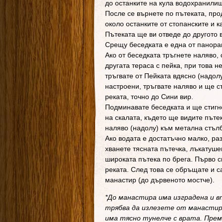
до останките на кула водохранили
После се върнете по пътеката, про
около останките от стопанските и 
Пътеката ще ви отведе до другото 
Срещу беседката е една от панора
Ако от беседката тръгнете наляво,
другата тераса с пейка, при това н
тръгвате от Пейката вдясно (надол
настроени, тръгвате наляво и ще с
реката, точно до Сини вир.
Подминавате беседката и ще стигн
на скалата, където ще видите пъте
наляво (надолу) към метална стъл
Ако водата е достатъчно малко, ра
хванете тясната пътечка, лъкатуш
широката пътека по брега. Първо с
реката. След това се обръщате и с
манастир (до дървеното мостче).
*До манастира има изградена и вт
трябва да излезете от манастира
има тясно тунелче с врата. Прем