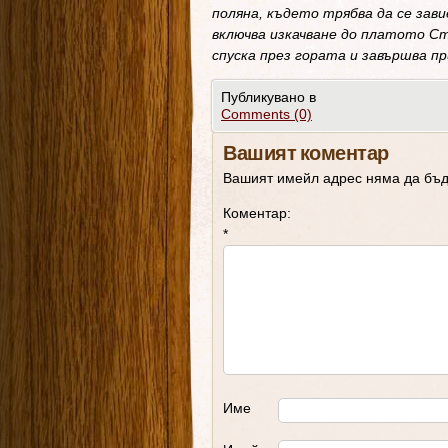
поляна, където трябва да се зав
включва изкачване до платото Ст
спуска през гората и завършва п
Публикувано в
Comments (0)
Вашият коментар
Вашият имейл адрес няма да бъд
Коментар:
*
Име