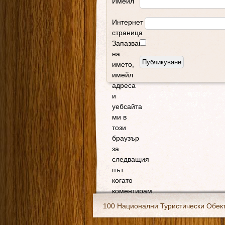
Имейл
Интернет
страница
Запазване
на
името,
имейл
адреса
и
уебсайта
ми в
този
браузър
за
следващия
път
когато
коментирам.
100 Национални Туристически Обек