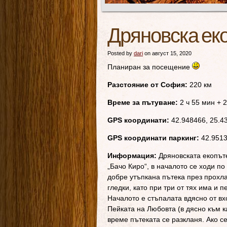
Дряновска ек
Posted by
dari
on август 15, 2020
Планиран за посещение
Разстояние от София:
220 км
Време за пътуване:
2 ч 55 мин + 
GPS координати:
42.948466, 25.4
GPS координати паркинг:
42.9513
Информация:
Дряновската екопът
„Бачо Киро“, в началото се ходи по
добре утъпкана пътека през прохла
гледки, като при три от тях има и 
Началото е стъпалата вдясно от в
Пейката на Любовта (в дясно към 
време пътеката се разкланя. Ако с