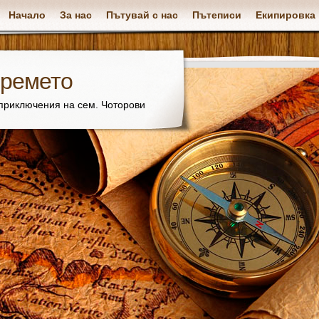
Начало
За нас
Пътувай с нас
Пътеписи
Екипировка
времето
 приключения на сем. Чоторови