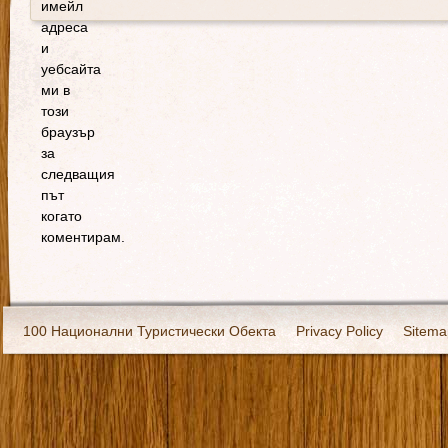
имейл
адреса
и
уебсайта
ми в
този
браузър
за
следващия
път
когато
коментирам.
100 Национални Туристически Обекта
Privacy Policy
Sitema
Екипировка
За нас
Имало едно време
Кивоторият. Ковч
Ковчега със светите мощи на Свети Григорий Каллидис
Музея