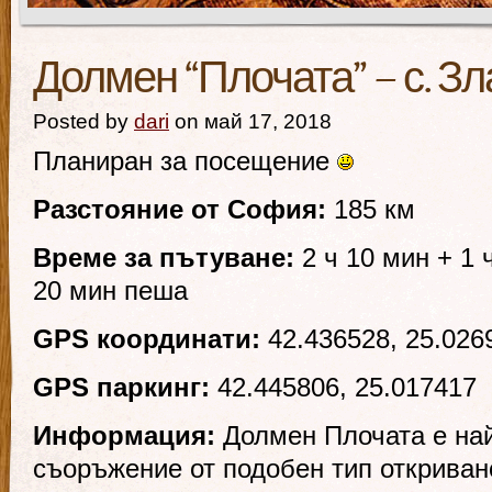
Долмен “Плочата” – с. З
Posted by
dari
on май 17, 2018
Планиран за посещение
Разстояние от София:
185 км
Време за пътуване:
2 ч 10 мин + 1 
20 мин пеша
GPS координати:
42.436528, 25.026
GPS паркинг:
42.445806, 25.017417
Информация:
Долмен Плочата е най
съоръжение от подобен тип откриван