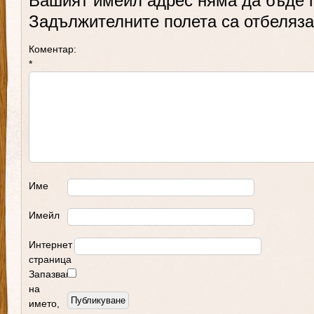
Вашият имейл адрес няма да бъде 
Задължителните полета са отбеляз
Коментар:
*
Име
Имейл
Интернет
страница
Запазване
на
името,