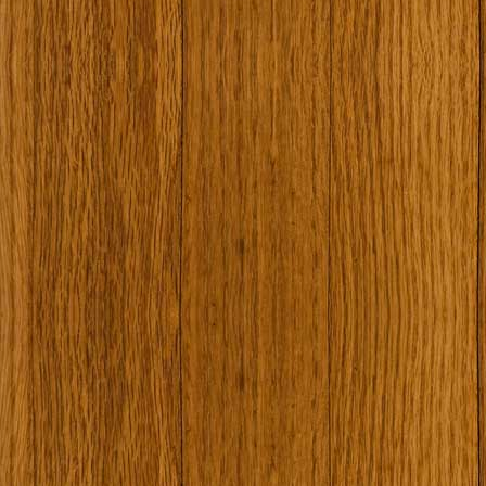
Наши туристически обекти
Някой ден…
Открит музей Кора
Фото галерия