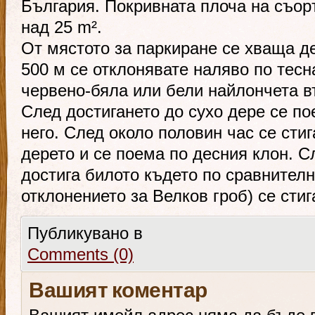
България. Покривната плоча на съор
над 25 m².
От мястото за паркиране се хваща д
500 м се отклонявате наляво по тесн
червено-бяла или бели найлончета в
След достигането до сухо дере се по
него. След около половин час се сти
дерето и се поема по десния клон. С
достига билото където по сравнителн
отклонението за Велков гроб) се сти
Публикувано в
Comments (0)
Вашият коментар