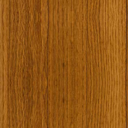
Наши туристически обекти
Някой ден…
Открит музей Кора
Фото галерия