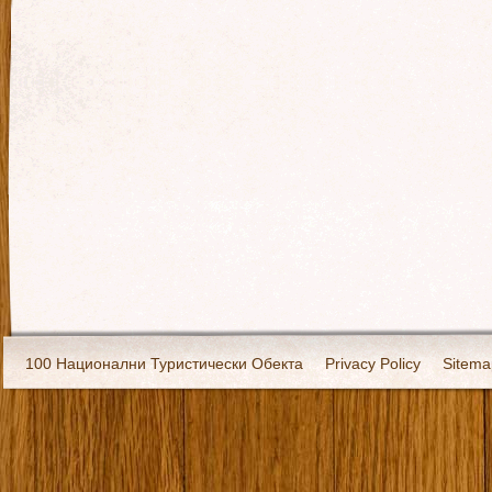
100 Национални Туристически Обекта
Privacy Policy
Sitema
Екипировка
За нас
Имало едно време
Кивоторият. Ковч
Ковчега със светите мощи на Свети Григорий Каллидис
Музея