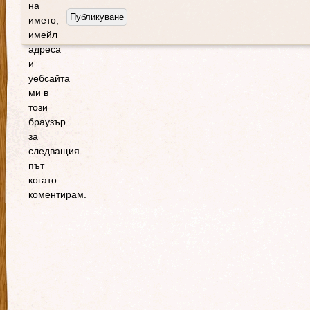
на
името,
имейл
адреса
и
уебсайта
ми в
този
браузър
за
следващия
път
когато
коментирам.