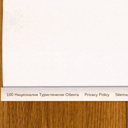
100 Национални Туристически Обекта
Privacy Policy
Sitema
Екипировка
За нас
Имало едно време
Кивоторият. Ковч
Ковчега със светите мощи на Свети Григорий Каллидис
Музея