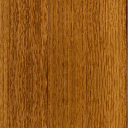
Наши туристически обекти
Някой ден…
Открит музей Кора
Фото галерия