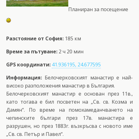
Планиран за посещение
Разстояние от София:
185 км
Време за пътуване:
2 ч 20 мин
GPS координати:
41.936195, 24.677595
Информация:
Белочерковският манастир е най-
високо разположения манастир в България.
Белочерковският манастир е основан през 11в.,
като тогава е бил посветен на „Св. св. Козма и
Дамян“. По време на помохамеданчването на
чепинските българи през 17в. манастира е
разрушен, но през 1883г. възкръсва с новото име
„Св. св. Петър и Павел“.