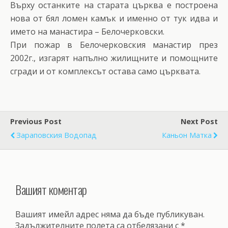
Върху останките на старата църква е построена
нова от бял ломен камък и именно от тук идва и
името на манастира – Белочерковски.
При пожар в Белочерковския манастир през
2002г., изгарят напълно жилищните и помощните
сгради и от комплексът остава само църквата.
Previous Post
Next Post
Зараповския Водопад
Каньон Матка
Вашият коментар
Вашият имейл адрес няма да бъде публикуван.
Задължителните полета са отбелязани с
*