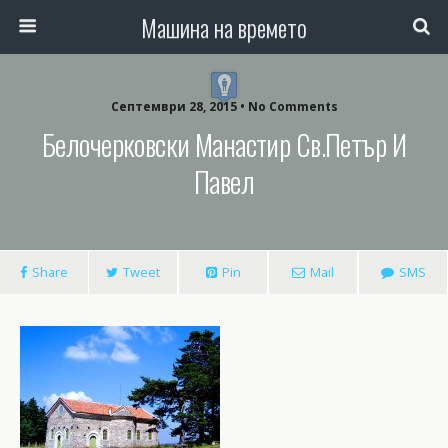
Машина на времето
Септември 28, 2015 • No Comments
Белочерковски Манастир Св.Петър И
Павел
Share
Tweet
Pin
Mail
SMS