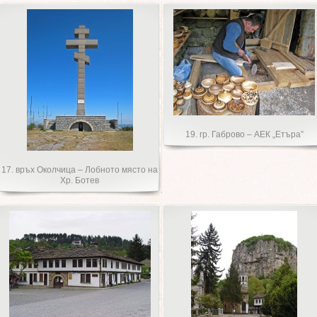
19. гр. Габрово – АЕК „Етъра”
17. връх Околчица – Лобното място на
Хр. Ботев