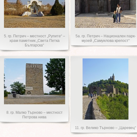
5. гр. Петрич – местност „Рупите“ –
5a. гр. Петрич – Национален парк-
храм паметник „Света Петка
музей „Самуилова крепост“
Българска“
8. гр. Малко Търново – местност
Петрова нива
11. гр. Велико Търново – „Царевец“