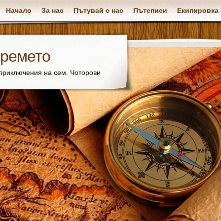
Начало
За нас
Пътувай с нас
Пътеписи
Екипировка
времето
 приключения на сем. Чоторови