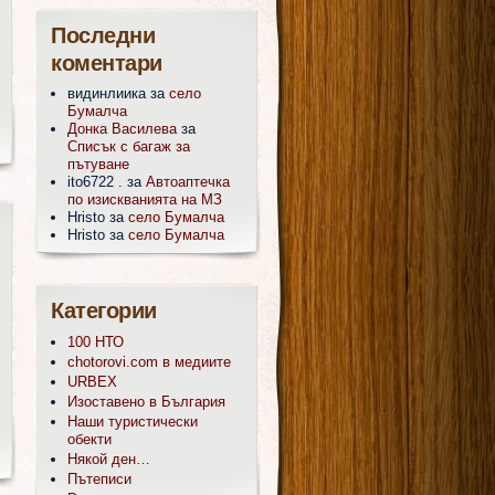
Последни
коментари
видинлиика
за
село
Бумалча
Донка Василева
за
Списък с багаж за
пътуване
ito6722 .
за
Автоаптечка
по изискванията на МЗ
Hristo
за
село Бумалча
Hristo
за
село Бумалча
Категории
100 НТО
chotorovi.com в медиите
URBEX
Изоставено в България
Наши туристически
обекти
Някой ден…
Пътеписи