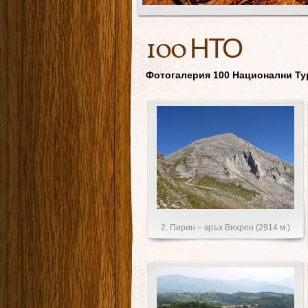
100 НТО
Фотогалерия 100 Национални Ту
2. Пирин – връх Вихрен (2914 м.)