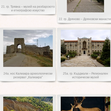
21. гр. Трявна – музей на резбарското
и етнографско изкуство
22. гр. Дряново – Дряновски манасти
24а. нос Калиакра-археологически
25a. гр. Кърджали – Регионален
резерват „Калиакра”
исторически музей