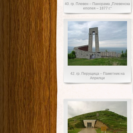
40. гр. Плевен – Панорама „Плевенска
епопея – 1877 г.“
42. гр. Перущица – Паметник на
Априлци