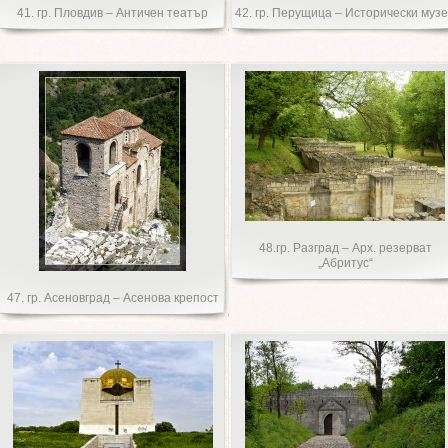
41. гр. Пловдив – Античен театър
42. гр. Перущица – Исторически муз
48.гр. Разград – Арх. резерват
„Абритус“
47. гр. Асеновград – Асенова крепост