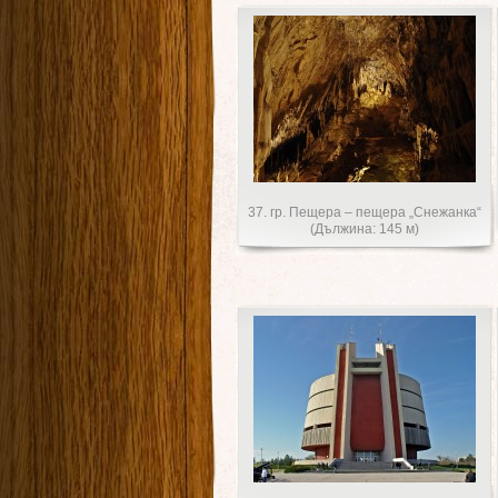
37. гр. Пещера – пещера „Снежанка“
(Дължина: 145 м)