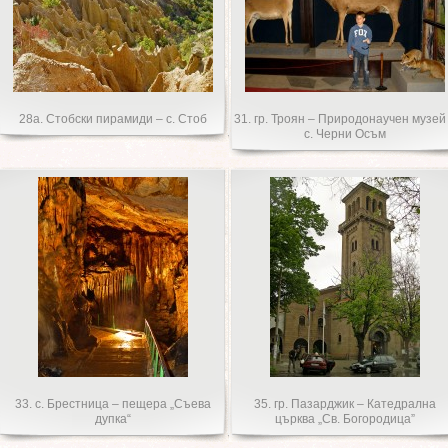
28а. Стобски пирамиди – с. Стоб
31. гр. Троян – Природонаучен музей
с. Черни Осъм
33. с. Брестница – пещера „Съева
35. гр. Пазарджик – Катедрална
дупка“
църква „Св. Богородица”