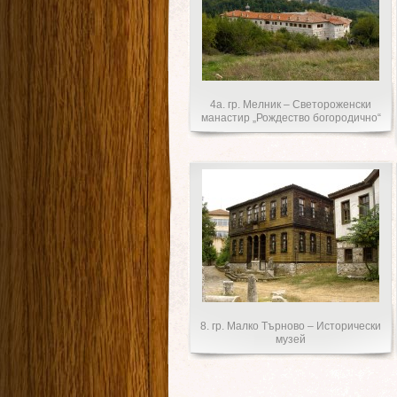
4a. гр. Мелник – Светороженски
манастир „Рождество богородично“
8. гр. Малко Търново – Исторически
музей