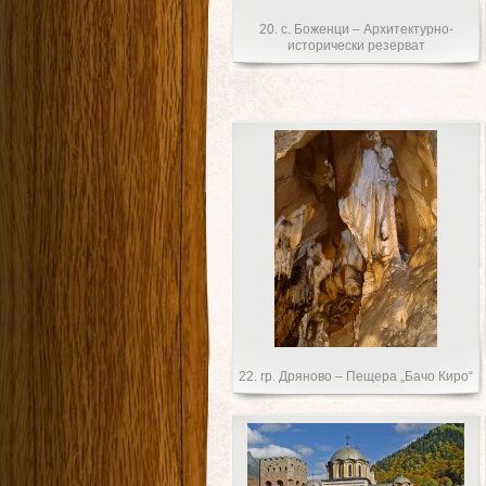
20. с. Боженци – Архитектурно-
исторически резерват
22. гр. Дряново – Пещера „Бачо Киро“