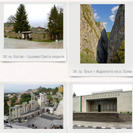
38. гр. Батак – Църква Света неделя
39. гр. Трън – Ждрелото на р. Ерма