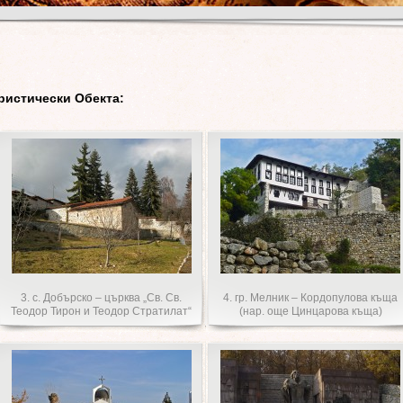
ристически Обекта:
3. с. Добърско – църква „Св. Св.
4. гр. Мелник – Кордопулова къща
Теодор Тирон и Теодор Стратилат“
(нар. още Цинцарова къща)