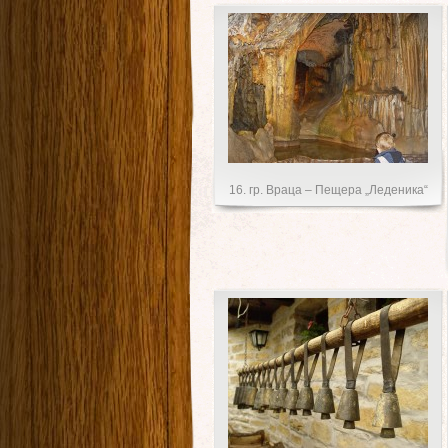
16. гр. Враца – Пещера „Леденика“