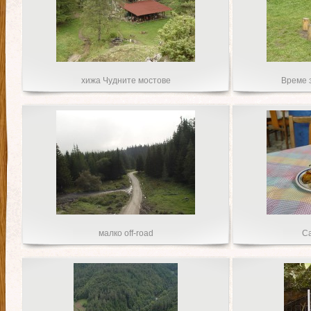
хижа Чудните мостове
Време 
малко off-road
Са