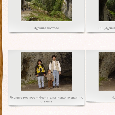
Чудните мостове
85. „Чудни
Чудните мостове – Имената на глупците висят по
Чу
стените