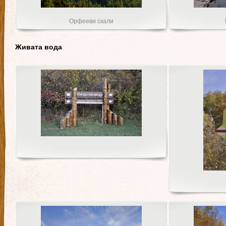
Орфееви скали
Живата вода