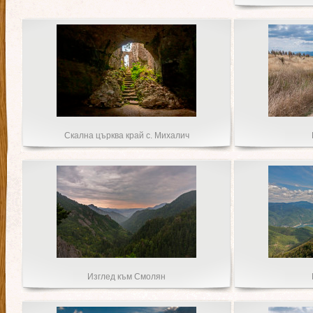
Скална църква край с. Михалич
Изглед към Смолян