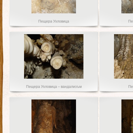
Пещера Ухловица
Пе
Пещера Ухловица – вандализъм
Пе