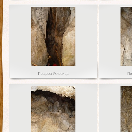
Пещера Ухловица
Пе