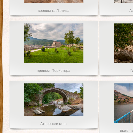
крепостта Лютица
А
крепост Перистера
Г
Атеренски мост
въжен м