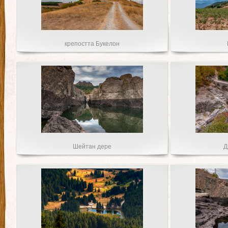
крепостта Букелон
Шейтан дере
Д