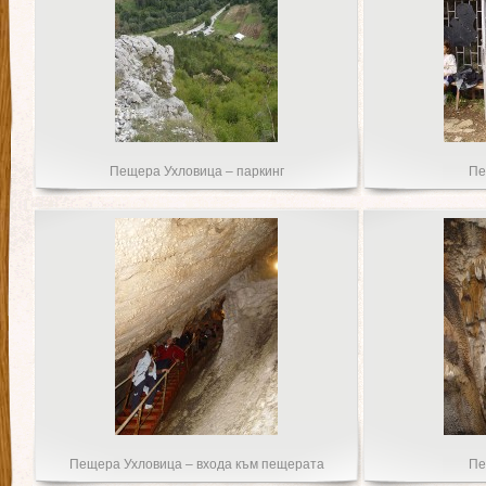
Пещера Ухловица – паркинг
Пе
Пещера Ухловица – входа към пещерата
Пе