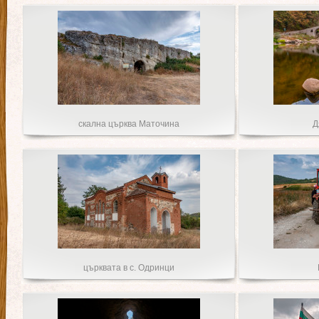
скална църква Маточина
Д
църквата в с. Одринци