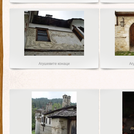
Агушевите конаци
Аг