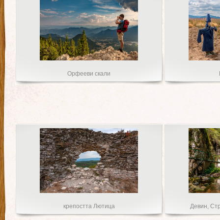
Орфееви скали
крепостта Лютица
Девин, Ст