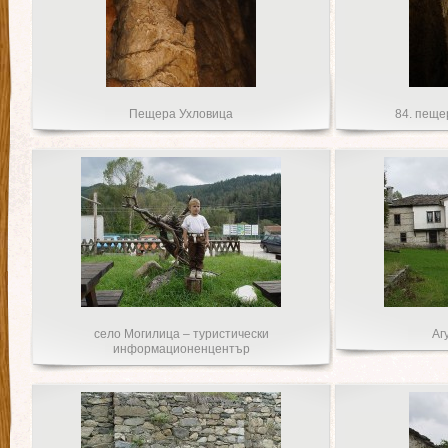
Пещера Ухловица
84. пеще
село Могилица – туристически
Аг
информационенцентър