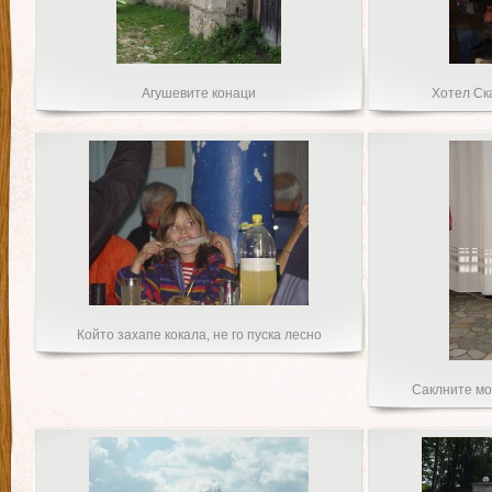
Агушевите конаци
Хотел Ск
Който захапе кокала, не го пуска лесно
Саклните мо