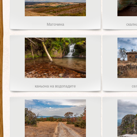
Маточина
скалн
каньона на водопадите
се