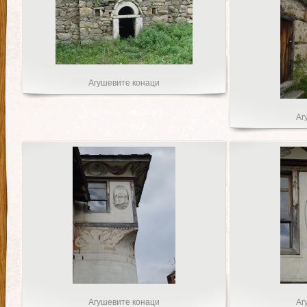
Агушевите конаци
Аг
Агушевите конаци
Аг