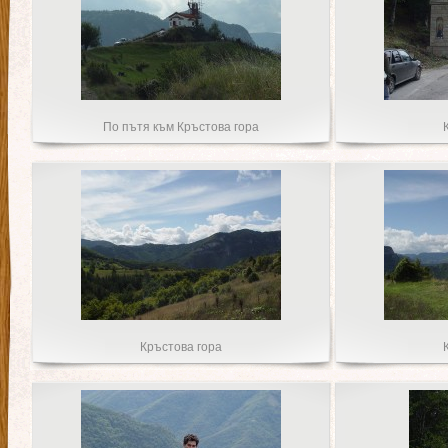
По пътя към Кръстова гора
Кръстова гора