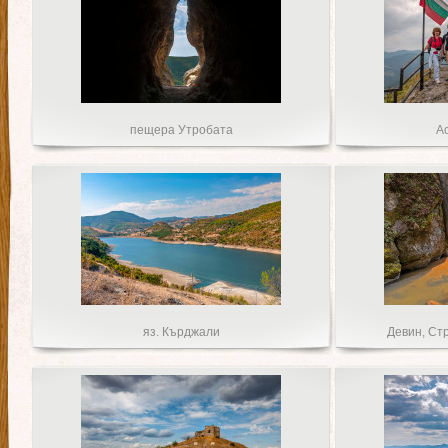
пещера Утробата
А
яз. Кърджали
Девин, Ст