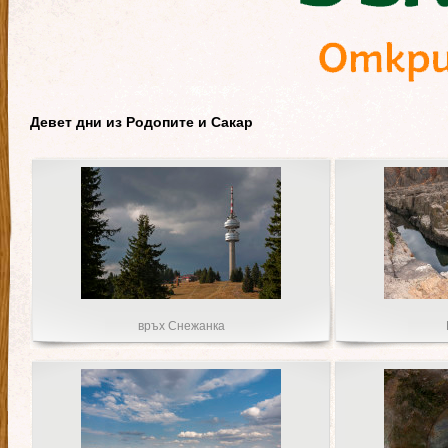
Девет дни из Родопите и Сакар
връх Снежанка