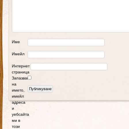
Име
Имейл
Интернет
страница
Запазване
на
името,
имейл
адреса
и
уебсайта
ми в
този