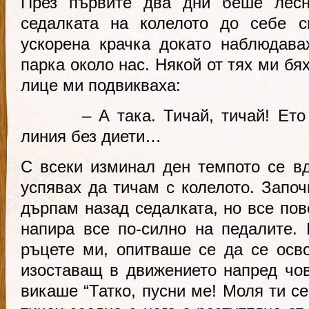
През първите два дни беше лесн
седалката на колелото до себе с
ускорена крачка докато наблюдава
парка около нас. Някой от тях ми бя
лице ми подвикваха:
– А така. Тичай, тичай! Ето т
линия без диети…
С всеки изминал ден темпото се в
успявах да тичам с колелото. Започ
дърпам назад седалката, но все пов
напира все по-силно на педалите.
ръцете ми, опитваше се да се осв
изоставащ в движението напред чов
викаше “Татко, пусни ме! Моля ти се