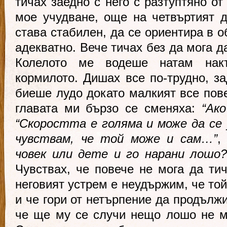
тичах заедно с него с разтуптяно от
мое учудване, още на четвъртият 
става стабилен, да се ориентира в о
адекватно. Вече тичах без да мога д
Колелото ме водеше натам нак
кормилото. Дишах все по-трудно, за
биеше лудо докато малкият все пов
главата ми бързо се сменяха:
“Ако
“Скоростта е голяма и може да се 
чувствам, че той може и сам…”
човек или дете и го нарани лошо?
Чувствах, че повече не мога да тич
неговият устрем е неудържим, че то
и че гори от нетърпение да продължи
че ще му се случи нещо лошо не м