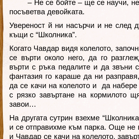
– Не се бойте – ще се научи, не 
посъветва девойката.
Увереност й ни насърчи и не след д
къщи с “Школника”.
Когато Чавдар видя колелото, започн
се върти около него, да го разглеж
върти с ръка педалите и да звъни с
фантазия го караше да ни разправя,
да се качи на колелото и да набере 
с рязко завъртане на кормилото щ
завои…
На другата сутрин взехме “Школника
и се отправихме към парка. Още не 
и Чавдар се качи на колелото, завъ