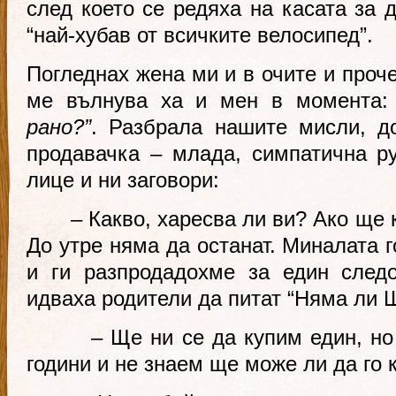
след което се редяха на касата за 
“най-хубав от всичките велосипед”.
Погледнах жена ми и в очите и проч
ме вълнува ха и мен в момента
рано?”
. Разбрала нашите мисли, д
продавачка – млада, симпатична р
лице и ни заговори:
– Какво, харесва ли ви? Ако ще ку
До утре няма да останат. Миналата г
и ги разпродадохме за един след
идваха родители да питат “Няма ли 
– Ще ни се да купим един, но с
години и не знаем ще може ли да го к