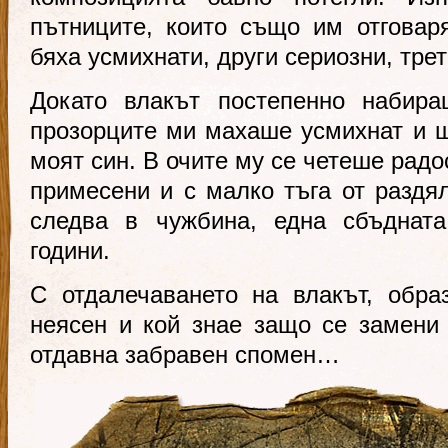
пътниците, които също им отговар
бяха усмихнати, други сериозни, тр
Докато влакът постепенно набира
прозорците ми махаше усмихнат и 
моят син. В очите му се четеше радос
примесени и с малко тъга от раздя
следва в чужбина, една сбъдната
години.
С отдалечаването на влакът, обра
неясен и кой знае защо се замени
отдавна забравен спомен…