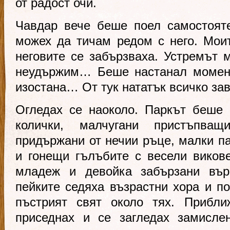
от радост очи.
Чавдар вече беше поел самостояте
можех да тичам редом с него. Моит
неговите се забързваха. Устремът 
неудържим… Беше настанал момент
изостана… От тук нататък всичко за
Огледах се наоколо. Паркът беше 
колички, малчугани пристъпва
придържани от нечии ръце, малки п
и гонещи гълъбите с весели виков
младеж и девойка забързани вър
пейките седяха възрастни хора и п
пъстрият свят около тях. Прибли
приседнах и се загледах замисле