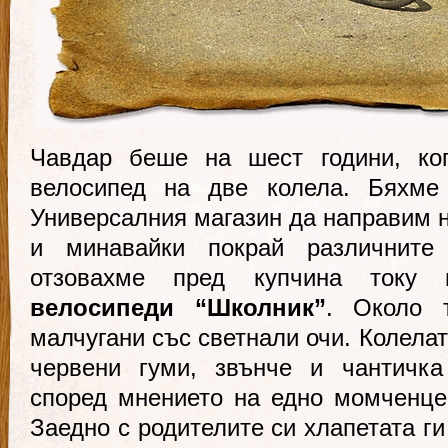
Чавдар беше на шест години, ког
велосипед на две колела. Бяхм
Универсалния магазин да направим н
и минавайки покрай различните
отзовахме пред купчина току 
велосипеди “Школник”
. Около 
малчугани със светнали очи. Колелат
червени гуми, звънче и чантичка
според мнението на едно момченце
Заедно с родителите си хлапетата ги