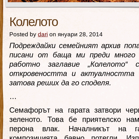
Колелото
Posted by
dari
on януари 28, 2014
Подреждайки семейният архив попа
писани от баща ми преди много
работно заглавие „Колелото“ 
откровеността и актуалността 
затова реших да го споделя.
…
Семафорът на гарата затвори чер
зеленото. Това бе приятелско на
перона влак. Началникът на г
композицията бавно потегли. Из