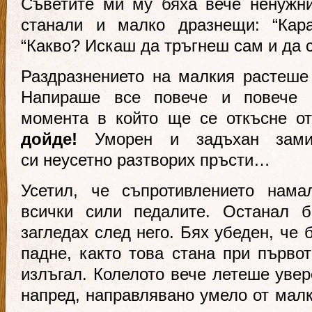
Съветите ми му бяха вече ненужни
станали и малко дразнещи: “Карай
“Какво? Искаш да тръгнеш сам и да 
Раздразнението на малкия растеше
Напираше все повече и повече 
момента в който ще се откъсне 
дойде!
Уморен и задъхан зами
си неусетно разтворих пръсти…
Усетил, че съпротивлението нама
всички сили педалите. Останал б
загледах след него. Бях убеден, че
падне, както това стана при първот
излъгал. Колелото вече летеше увер
напред, направлявано умело от мал