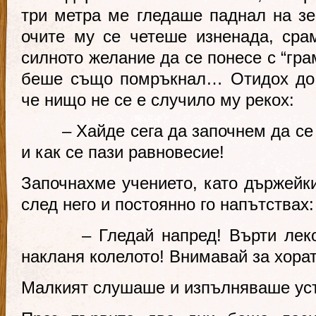
три метра ме гледаше паднал на з
очите му се четеше изненада, сра
силното желание да се понесе с “гра
беше също помръкнал… Отидох до н
че нищо не се е случило му рекох:
– Хайде сега да започнем да се у
и как се пази равновесие!
Започнахме учението, като държейки
след него и постоянно го напътствах:
– Гледай напред! Върти леко к
накланя колелото! Внимавай за хора
Малкият слушаше и изпълняваше усъ