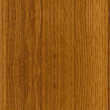
Наши туристически обекти
Някой ден…
Открит музей Кора
Фото галерия