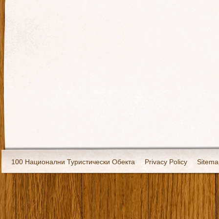
100 Национални Туристически Обекта
Privacy Policy
Sitema
Екипировка
За нас
Имало едно време
Кивоторият. Ковч
Ковчега със светите мощи на Свети Григорий Каллидис
Музея