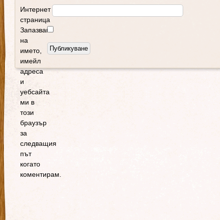
Интернет
страница
Запазване
на
името,
имейл
адреса
и
уебсайта
ми в
този
браузър
за
следващия
път
когато
коментирам.