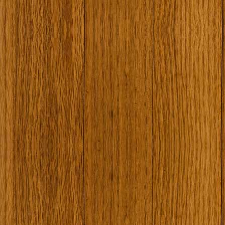
Наши туристически обекти
Някой ден…
Открит музей Кора
Фото галерия