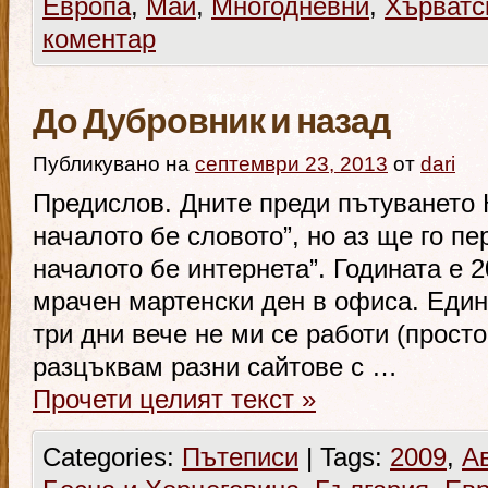
Европа
,
Май
,
Многодневни
,
Хърватс
коментар
До Дубровник и назад
Публикувано на
септември 23, 2013
от
dari
Предислов. Дните преди пътуването К
началото бе словото”, но аз ще го п
началото бе интернета”. Годината е 2
мрачен мартенски ден в офиса. Един 
три дни вече не ми се работи (просто
разцъквам разни сайтове с …
Прочети целият текст
»
Categories:
Пътеписи
|
Tags:
2009
,
А