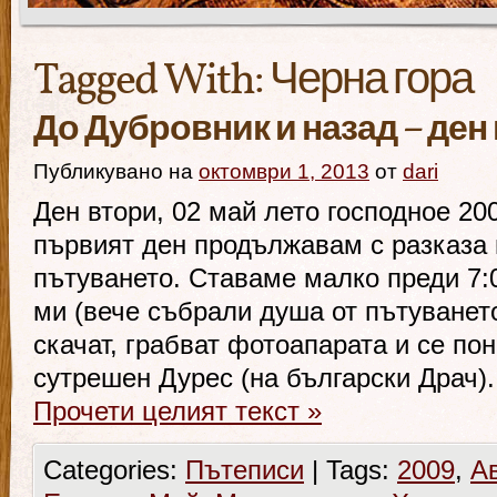
Tagged With:
Черна гора
До Дубровник и назад – ден
Публикувано на
октомври 1, 2013
от
dari
Ден втори, 02 май лето господное 20
първият ден продължавам с разказа 
пътуването. Ставаме малко преди 7:
ми (вече събрали душа от пътуванет
скачат, грабват фотоапарата и се по
сутрешен Дурес (на български Драч)
Прочети целият текст
»
Categories:
Пътеписи
|
Tags:
2009
,
А