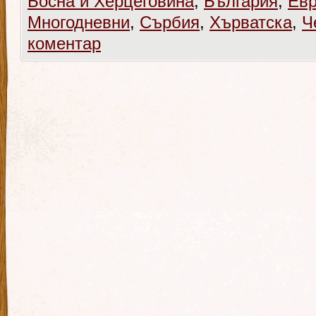
Босна и Херцеговина
,
България
,
Ев
Многодневни
,
Сърбия
,
Хърватска
,
Ч
коментар