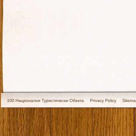
100 Национални Туристически Обекта
Privacy Policy
Sitema
Екипировка
За нас
Имало едно време
Кивоторият. Ковч
Ковчега със светите мощи на Свети Григорий Каллидис
Музея