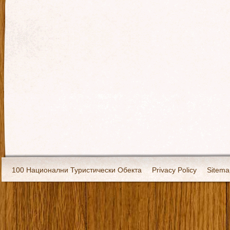
100 Национални Туристически Обекта
Privacy Policy
Sitema
Екипировка
За нас
Имало едно време
Кивоторият. Ковч
Ковчега със светите мощи на Свети Григорий Каллидис
Музея