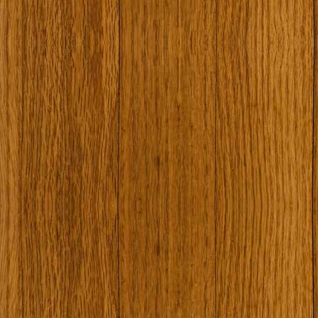
Наши туристически обекти
Някой ден…
Открит музей Кора
Фото галерия