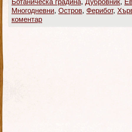
Ботаническа градина
,
Дубровник
,
Е
Многодневни
,
Остров
,
Ферибот
,
Хър
коментар