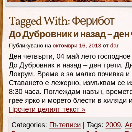
Tagged With:
Ферибот
До Дубровник и назад – ден
Публикувано на
октомври 16, 2013
от
dari
Ден четвърти, 04 май лето господное
До Дубровник и назад – ден трети. Д
Локрум. Време е за малко почивка и 
Ставането е лежерно, измъквам се и
8:30 часа. Поглеждам навън, времет
грее ярко и морето блести в хиляди 
Прочети целият текст
»
Categories:
Пътеписи
|
Tags:
2009
,
А