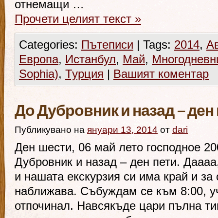
отнемащи …
Прочети целият текст
»
Categories:
Пътеписи
|
Tags:
2014
,
А
Европа
,
Истанбул
,
Май
,
Многодневн
Sophia)
,
Турция
|
Вашият коментар
До Дубровник и назад – ден
Публикувано на
януари 13, 2014
от
dari
Ден шести, 06 май лето господное 2
Дубровник и назад – ден пети. Даааа
и нашата екскурзия си има край и за
наближава. Събуждам се към 8:00, 
отпочинал. Навсякъде цари пълна ти