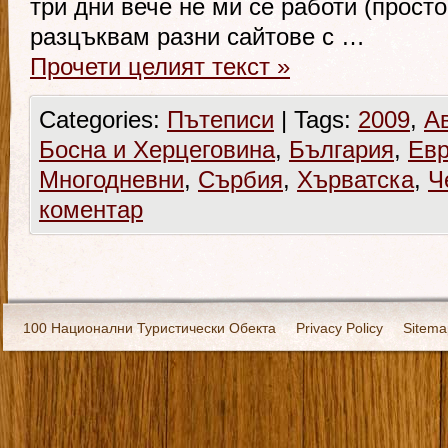
три дни вече не ми се работи (просто
разцъквам разни сайтове с …
Прочети целият текст
»
Categories:
Пътеписи
|
Tags:
2009
,
А
Босна и Херцеговина
,
България
,
Ев
Многодневни
,
Сърбия
,
Хърватска
,
Ч
коментар
100 Национални Туристически Обекта
Privacy Policy
Sitema
Екипировка
За нас
Имало едно време
Кивоторият. Ковч
Ковчега със светите мощи на Свети Григорий Каллидис
Музея