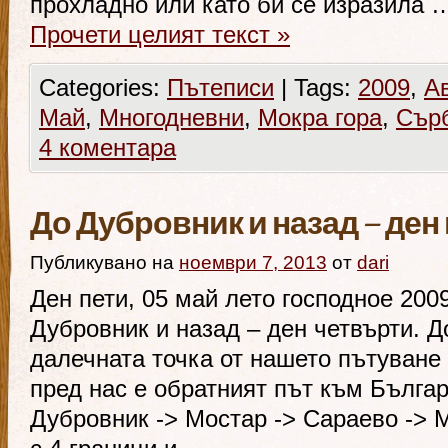
прохладно или като би се изразила 
Прочети целият текст
»
Categories:
Пътеписи
|
Tags:
2009
,
А
Май
,
Многодневни
,
Мокра гора
,
Сър
4 коментара
До Дубровник и назад – ден
Публикувано на
ноември 7, 2013
от
dari
Ден пети, 05 май лето господное 200
Дубровник и назад – ден четвърти. Д
далечната точка от нашето пътуване 
пред нас е обратният път към Бълга
Дубровник -> Мостар -> Сараево -> М