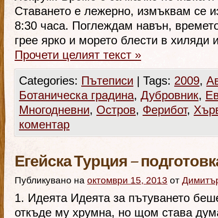
Ставането е лежерно, измъквам се и
8:30 часа. Поглеждам навън, времет
грее ярко и морето блести в хиляди 
Прочети целият текст
»
Categories:
Пътеписи
|
Tags:
2009
,
А
Ботаническа градина
,
Дубровник
,
Е
Многодневни
,
Остров
,
Ферибот
,
Хър
коментар
Егейска Турция – подготовк
Публикувано на
октомври 15, 2013
от
Димитъ
1. Идеята Идеята за пътуването беш
откъде му хрумна, но щом става дум