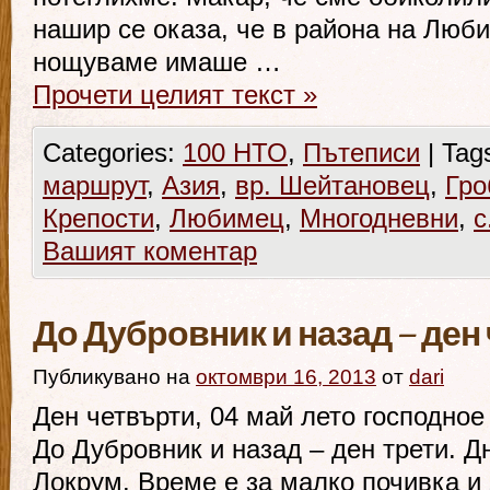
нашир се оказа, че в района на Люб
нощуваме имаше …
Прочети целият текст
»
Categories:
100 НТО
,
Пътеписи
|
Tag
маршрут
,
Азия
,
вр. Шейтановец
,
Гро
Крепости
,
Любимец
,
Многодневни
,
с
Вашият коментар
До Дубровник и назад – ден
Публикувано на
октомври 16, 2013
от
dari
Ден четвърти, 04 май лето господное
До Дубровник и назад – ден трети. Д
Локрум. Време е за малко почивка и 