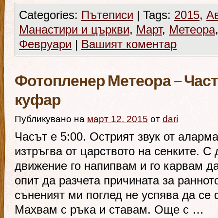
Categories:
Пътеписи
|
Tags:
2015
,
А
Манастири и църкви
,
Март
,
Метеора
Февруари
|
Вашият коментар
Фотопленер Метеора – Част 
куфар
Публикувано на
март 12, 2015
от
dari
Часът е 5:00. Острият звук от аларм
изтръгва от царството на сенките. С
движение го напипвам и го карвам д
опит да разчета причината за раннот
съненият ми поглед не успява да се
Махвам с ръка и ставам. Още с …