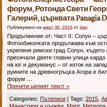
Фотопленер Метеора – Част 
форум, Ротонда Свети Георг
Галерий, църквата Panagia D
Публикувано на
март 30, 2015
от
dari
Продължение от: Част II: Солун – ц
Фотообиколката продължава към ост
укрепеня римски град Солун, където 
пресичали двете главни улици кардо 
на юг и декуманус – от изток на запа
руините на древногръцка Агора е би
форум …
Прочети целият текст
»
Categories:
Пътеписи
|
Tags:
2015
,
А
Манастири и църкви
,
Март
,
Метеора