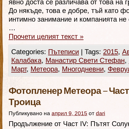
явно доста се различава от това на г
До някъде, това е добре, тъй като ф
интимно занимание и компанията не 
…
Прочети целият текст
»
Categories:
Пътеписи
|
Tags:
2015
,
А
Калабака
,
Манастир Свети Стефан
,
Март
,
Метеора
,
Многодневни
,
Февру
Фотопленер Метеора – Част
Троица
Публикувано на
април 9, 2015
от
dari
Продължение от Част IV: Пътят Солун