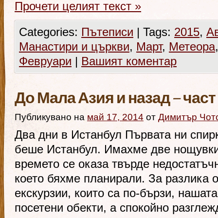
Прочети целият текст
»
Categories:
Пътеписи
|
Tags:
2015
,
А
Манастири и църкви
,
Март
,
Метеора
Февруари
|
Вашият коментар
До Мала Азия и назад – час
Публикувано на
май 17, 2014
от
Димитър Чот
Два дни в Истанбул Първата ни спир
беше Истанбул. Имахме две нощувки 
времето се оказа твърде недостатъчн
което бяхме планирали. За разлика о
екскурзии, които са по-бързи, нашата
посетени обекти, а спокойно разглеж