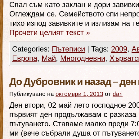
Спал съм като заклан и дори завивк
Оглеждам се. Семейството спи непр
тихо изпод завивките и излизам на т
Прочети целият текст
»
Categories:
Пътеписи
|
Tags:
2009
,
А
Европа
,
Май
,
Многодневни
,
Хърватс
До Дубровник и назад – ден
Публикувано на
октомври 1, 2013
от
dari
Ден втори, 02 май лето господное 20
първият ден продължавам с разказа 
пътуването. Ставаме малко преди 7:
ми (вече събрали душа от пътуванет