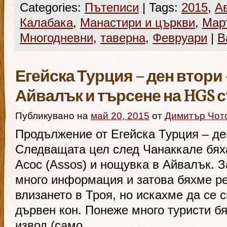
Categories:
Пътеписи
|
Tags:
2015
,
А
Калабака
,
Манастири и църкви
,
Мар
Многодневни
,
таверна
,
Февруари
|
В
Егейска Турция – ден втори 
Айвалък и търсене на HGS 
Публикувано на
май 20, 2015
от
Димитър Чот
Продължение от Егейска Турция – де
Следващата цел след Чанаккале бяха
Асос (Assos) и нощувка в Айвалък. 
много информация и затова бяхме р
влизането в Троя, но искахме да се 
дървен кон. Понеже много туристи б
извод (само …