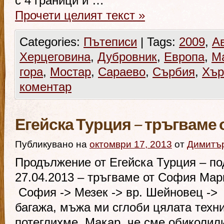
с 4 граници и …
Прочети целият текст
»
Categories:
Пътеписи
|
Tags:
2009
,
А
Херцеговина
,
Дубровник
,
Европа
,
М
гора
,
Мостар
,
Сараево
,
Сърбия
,
Хър
коментар
Егейска Турция – тръгваме
Публикувано на
октомври 17, 2013
от
Димитъ
Продължение от Егейска Турция – по
27.04.2013 – тръгваме от София Мар
София -> Мезек -> вр. Шейновец -
багажа, мъжа ми сглоби цялата техни
потеглихме. Макар, че сме обиколил