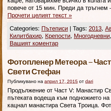
кафе, натоварихме всичко в колата и
повече от 15 мин. Преди да тръгнем 
Прочети целият текст
»
Categories:
Пътеписи
|
Tags:
2013
,
А
Килитбахир
,
Крепости
,
Многодневни
Вашият коментар
Фотопленер Метеора – Част
Свети Стефан
Публикувано на
април 17, 2015
от
dari
Продължение от Част V: Манастир С
пътеката водеща към подножието на 
кацнал манастира Света Троица. Фо