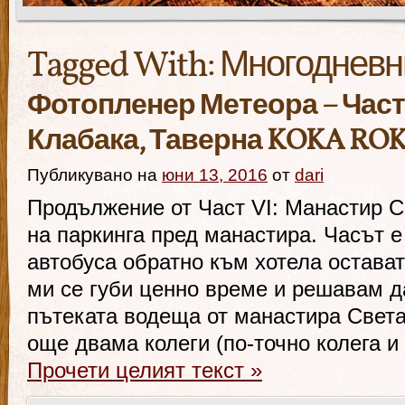
Tagged With:
Многодневн
Фотопленер Метеора – Част 
Клабака, Таверна KOKA RO
Публикувано на
юни 13, 2016
от
dari
Продължение от Част VI: Манастир 
на паркинга пред манастира. Часът е
автобуса обратно към хотела остават
ми се губи ценно време и решавам д
пътеката водеща от манастира Света
още двама колеги (по-точно колега 
Прочети целият текст
»