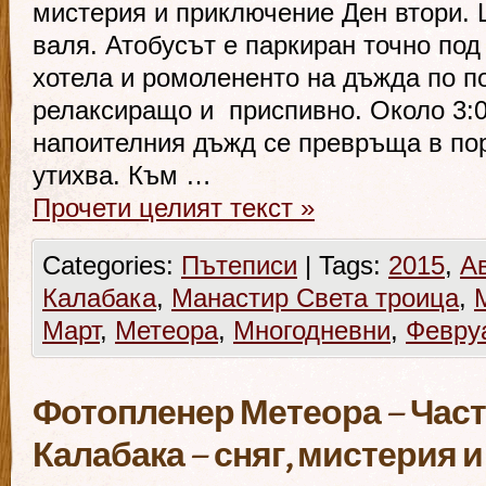
мистерия и приключение Ден втори.
валя. Атобусът е паркиран точно под
хотела и ромолененто на дъжда по п
релаксиращо и приспивно. Около 3:0
напоителния дъжд се превръща в пор
утихва. Към …
Прочети целият текст
»
Categories:
Пътеписи
|
Tags:
2015
,
А
Калабака
,
Манастир Света троица
,
Март
,
Метеора
,
Многодневни
,
Февру
Фотопленер Метеора – Част 
Калабака – сняг, мистерия 