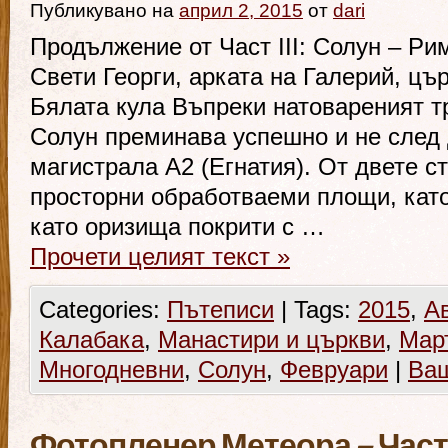
Публикувано на
април 2, 2015
от
dari
Продължение от Част III: Солун – Р
Свети Георги, арката на Галерий, цър
Бялата кула Въпреки натовареният т
Солун преминава успешно и не след 
магистрала А2 (Егнатия). От двете с
просторни обработваеми площи, като
като оризища покрити с …
Прочети целият текст
»
Categories:
Пътеписи
|
Tags:
2015
,
А
Калабака
,
Манастири и църкви
,
Мар
Многодневни
,
Солун
,
Февруари
|
Ваш