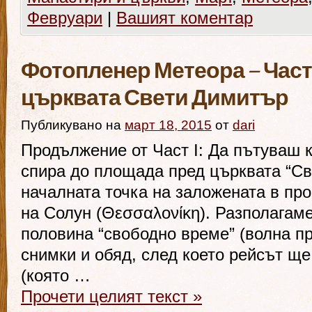
Февруари
|
Вашият коментар
Фотопленер Метеора – Част I
църквата Свети Димитър
Публикувано на
март 18, 2015
от
dari
Продължение от Част I: Да пътуваш 
спира до площада пред църквата “Св
началната точка на заложената в пр
на Солун (Θεσσαλονίκη). Разполагам
половина “свободно време” (волна пр
снимки и обяд, след което рейсът ще
(която …
Прочети целият текст
»