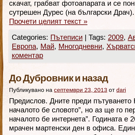
скачат, грабват фотоапарата и се по
сутрешен Дурес (на български Драч)
Прочети целият текст
»
Categories:
Пътеписи
|
Tags:
2009
,
А
Европа
,
Май
,
Многодневни
,
Хърватс
коментар
До Дубровник и назад
Публикувано на
септември 23, 2013
от
dari
Предислов. Дните преди пътуването К
началото бе словото”, но аз ще го п
началото бе интернета”. Годината е 2
мрачен мартенски ден в офиса. Един 