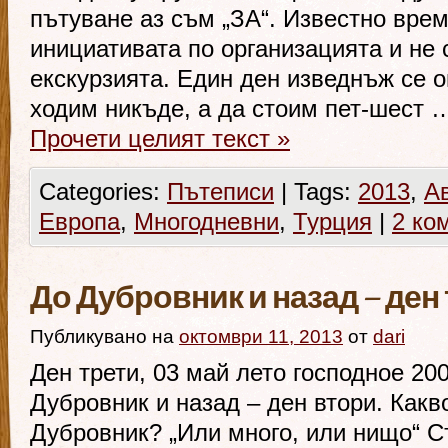
пътуване аз съм „ЗА“. Известно врем
инициативата по организацията и не 
екскурзията. Един ден изведнъж се о
ходим никъде, а да стоим пет-шест 
Прочети целият текст
»
Categories:
Пътеписи
|
Tags:
2013
,
А
Европа
,
Многодневни
,
Турция
|
2 ко
До Дубровник и назад – ден
Публикувано на
октомври 11, 2013
от
dari
Ден трети, 03 май лето господное 20
Дубровник и назад – ден втори. Какв
Дубровник? „Или много, или нищо“ С