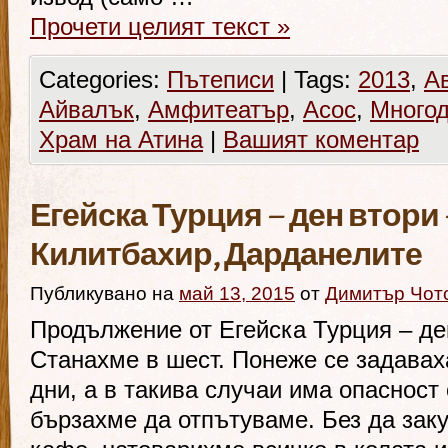
Прочети целият текст
»
Categories:
Пътеписи
|
Tags:
2013
,
А
Айвалък
,
Амфитеатър
,
Асос
,
Много
Храм на Атина
|
Вашият коментар
Егейска Турция – ден втори 
Килитбахир, Дарданелите
Публикувано на
май 13, 2015
от
Димитър Чот
Продължение от Егейска Турция – де
Станахме в шест. Понеже се задавах
дни, а в такива случаи има опасност
бързахме да отпътуваме. Без да зак