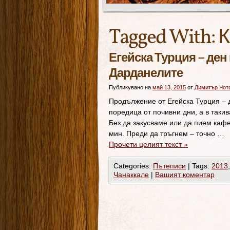
Tagged With:
К
Егейска Турция – ден
Дарданелите
Публикувано на
май 13, 2015
от
Димитър Чот
Продължение от Егейска Турция – 
поредица от почивни дни, а в таки
Без да закусваме или да пием кафе
мин. Преди да тръгнем – точно …
Прочети целият текст
»
Categories:
Пътеписи
|
Tags:
2013
Чанаккале
|
Вашият коментар