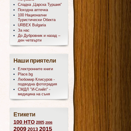
Сладка „Царска Туршия“
Походна аптечка
100 Национални
Туристически Обекта
URBEX Bulgaria
За нас
До Дубровник и назад –
ден четвърти
Наши приятели
Електронните книги
Place.bg
Любомир Клисуров -
подводна фотоградия
СМДЛ "И-Слийп" -
медицина на съня
Етикети
100 НТО
2005
2006
2009
2015
2013