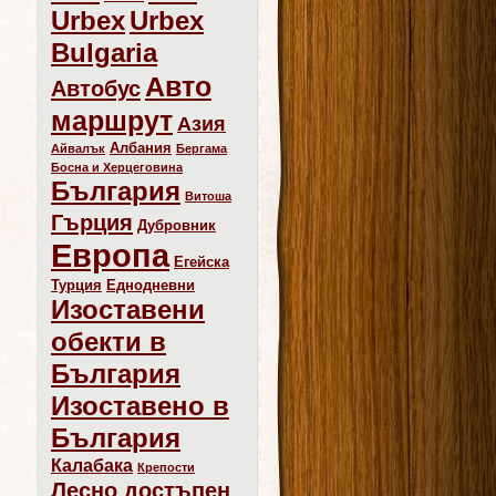
Urbex
Urbex
Bulgaria
Авто
Автобус
маршрут
Азия
Албания
Айвалък
Бергама
Босна и Херцеговина
България
Витоша
Гърция
Дубровник
Европа
Егейска
Турция
Еднодневни
Изоставени
обекти в
България
Изоставено в
България
Калабака
Крепости
Лесно достъпен