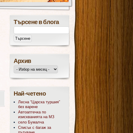
Търсене в блога
Архив
Най-четено
Лесна “Царска туршия”
без варене
Автоаптечка по
изискванията на МЗ
село Бумалча
Списък с багаж за
пътуване