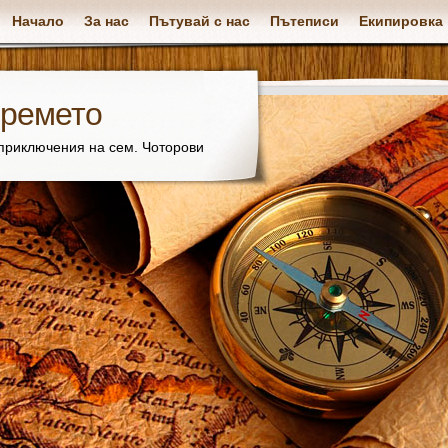
Начало
За нас
Пътувай с нас
Пътеписи
Екипировка
времето
 приключения на сем. Чоторови