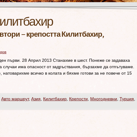
илитбахир
 втори – крепостта Килитбахир,
оров
ден първи. 28 Април 2013 Станахме в шест. Понеже се задаваха
ва случаи има опасност от задръствания, бързахме да отпътуваме.
, натоварихме всичко в колата и бяхме готови за не повече от 15
,
Авто маршрут
,
Азия
,
Килитбахир
,
Крепости
,
Многодневни
,
Турция
,