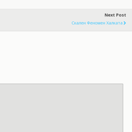
Next Post
Скален Феномен Халката