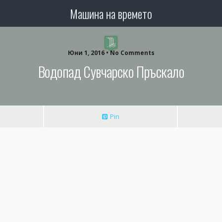
Машина на времето
Юни 1, 2016 • No Comments
Водопад Сувчарско Пръскало
Pin