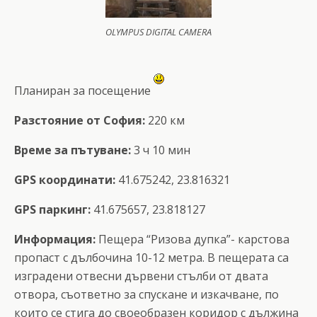
OLYMPUS DIGITAL CAMERA
Планиран за посещение
Разстояние от София:
220 км
Време за пътуване:
3 ч 10 мин
GPS координати:
41.675242, 23.816321
GPS паркинг:
41.675657, 23.818127
Информация:
Пещера “Ризова дупка”- карстова
пропаст с дълбочина 10-12 метра. В пещерата са
изградени отвесни дървени стълби от двата
отвора, съответно за спускане и изкачване, по
които се стига до своеобразен коридор с дължина