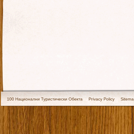
100 Национални Туристически Обекта
Privacy Policy
Sitema
Екипировка
За нас
Имало едно време
Кивоторият. Ковч
Ковчега със светите мощи на Свети Григорий Каллидис
Музея