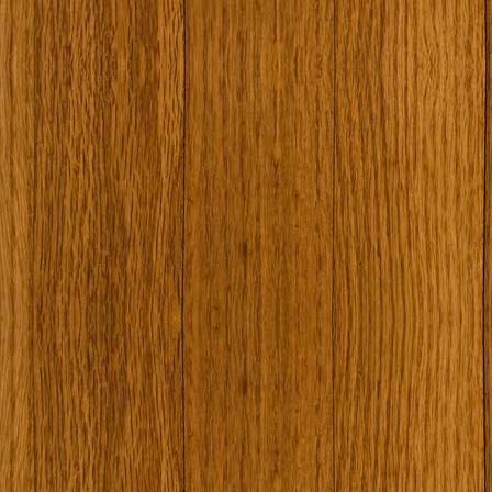
Наши туристически обекти
Някой ден…
Открит музей Кора
Фото галерия