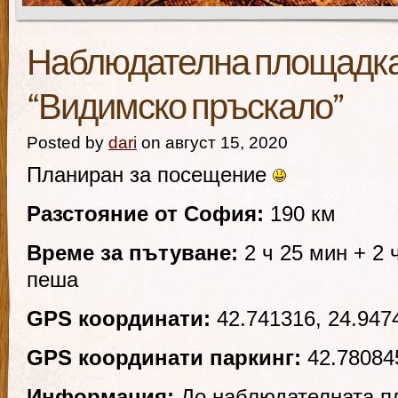
Наблюдателна площадка
“Видимско пръскало”
Posted by
dari
on август 15, 2020
Планиран за посещение
Разстояние от София:
190 км
Време за пътуване:
2 ч 25 мин + 2 
пеша
GPS координати:
42.741316, 24.947
GPS координати паркинг:
42.780845
Информация:
До наблюдателната п