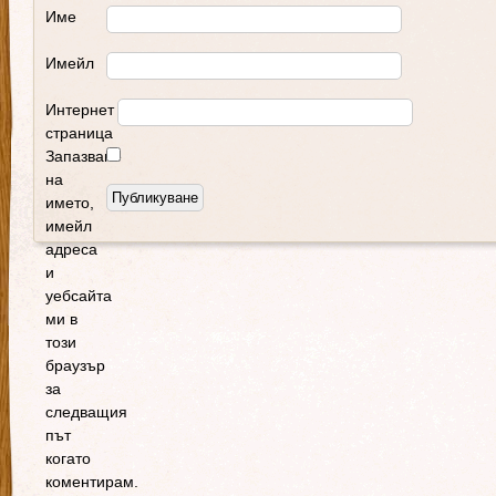
Име
Имейл
Интернет
страница
Запазване
на
името,
имейл
адреса
и
уебсайта
ми в
този
браузър
за
следващия
път
когато
коментирам.