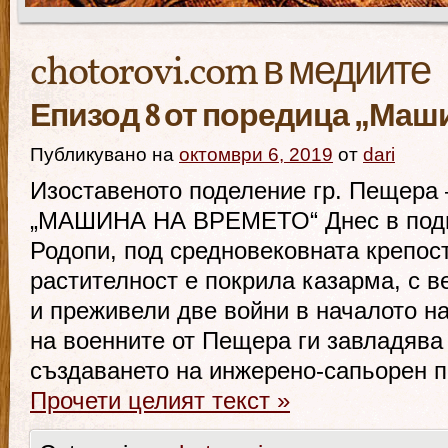
chotorovi.com в медиите
Епизод 8 от поредица „Маш
Публикувано на
октомври 6, 2019
от
dari
Изоставеното поделение гр. Пещера 
„МАШИНА НА ВРЕМЕТО“ Днес в подн
Родопи, под средновековната крепос
растителност е покрила казарма, с 
и преживели две войни в началото н
на военните от Пещера ги завладява 
създаването на инжерено-сапьорен п
Прочети целият текст
»