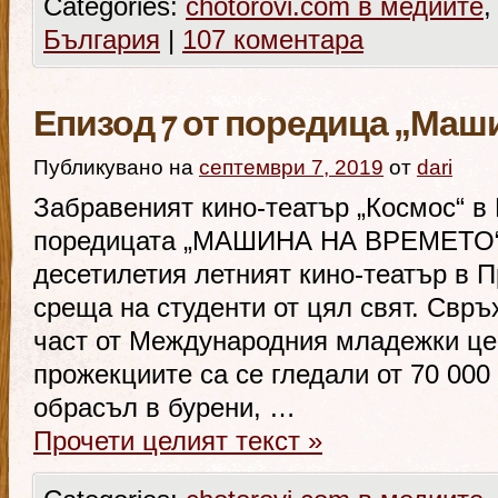
Categories:
chotorovi.com в медиите
България
|
107 коментара
Епизод 7 от поредица „Маш
Публикувано на
септември 7, 2019
от
dari
Забравеният кино-театър „Космос“ в 
поредицата „МАШИНА НА ВРЕМЕТО“
десетилетия летният кино-театър в 
среща на студенти от цял свят. Свръ
част от Международния младежки цен
прожекциите са се гледали от 70 000
обрасъл в бурени, …
Прочети целият текст
»