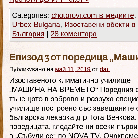
Categories:
chotorovi.com в медиите
Urbex Bulgaria
,
Изоставени обекти в
България
|
28 коментара
Епизод 3 от поредица „Маш
Публикувано на
май 11, 2019
от
dari
Изоставеното климатично училище – 
„МАШИНА НА ВРЕМЕТО“ Поредния еп
тънещото в забрава и разруха спец
училище построено със завещаните 
българска лекарка д-р Тота Венкова.
поредицата, гледайте ни всеки първи
в „Събуди се“ по NOVA TV. Очаквам