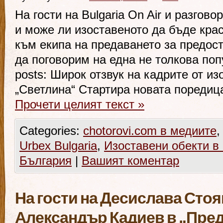
На гости на Bulgaria On Air и разгово
и може ли изоставеното да бъде кра
към екипа на предаването за предос
да поговорим на една не толкова поп
posts: Широк отзвук на кадрите от и
„Светлина“ Стартира новата пореди
Прочети целият текст
»
Categories:
chotorovi.com в медиите
Urbex Bulgaria
,
Изоставени обекти в
България
|
Вашият коментар
На гости на Десислава Стоя
Александър Кадиев в „Пред