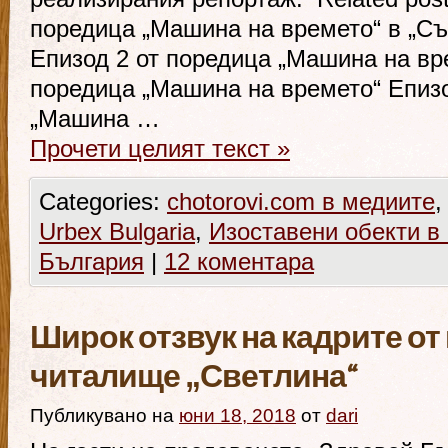
поредица „Машина на времето“ в „С
Епизод 2 от поредица „Машина на вр
поредица „Машина на времето“ Епизо
„Машина …
Прочети целият текст
»
Categories:
chotorovi.com в медиите
Urbex Bulgaria
,
Изоставени обекти в
България
|
12 коментара
Широк отзвук на кадрите от
читалище „Светлина“
Публикувано на
юни 18, 2018
от
dari