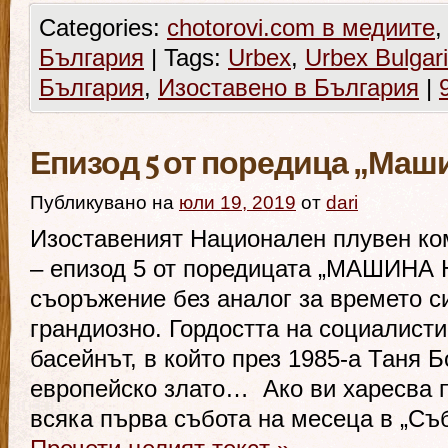
Categories:
chotorovi.com в медиите
България
|
Tags:
Urbex
,
Urbex Bulgar
България
,
Изоставено в България
|
Епизод 5 от поредица „Маш
Публикувано на
юли 19, 2019
от
dari
Изоставеният Национален плувен ко
– епизод 5 от поредицата „МАШИНА
съоръжение без аналог за времето си
грандиозно. Гордостта на социалисти
басейнът, в който през 1985-а Таня 
европейско злато… Ако ви харесва п
всяка първа събота на месеца в „С