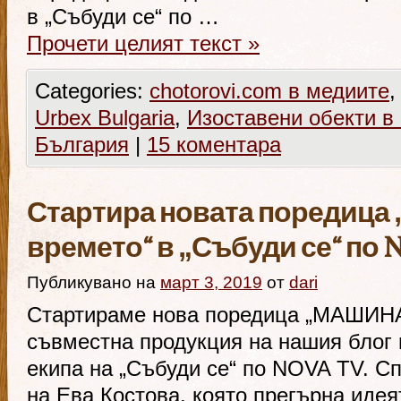
в „Събуди се“ по …
Прочети целият текст
»
Categories:
chotorovi.com в медиите
Urbex Bulgaria
,
Изоставени обекти в
България
|
15 коментара
Стартира новата поредица
времето“ в „Събуди се“ по 
Публикувано на
март 3, 2019
от
dari
Стартираме нова поредица „МАШИН
съвместна продукция на нашия блог 
екипа на „Събуди се“ по NOVA TV. С
на Ева Костова, която прегърна идея