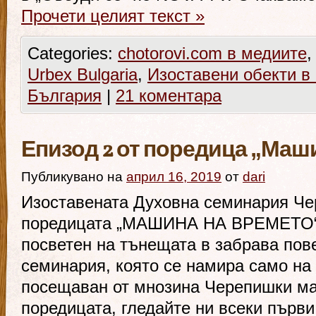
Прочети целият текст
»
Categories:
chotorovi.com в медиите
Urbex Bulgaria
,
Изоставени обекти в
България
|
21 коментара
Епизод 2 от поредица „Маш
Публикувано на
април 16, 2019
от
dari
Изоставената Духовна семинария Чер
поредицата „МАШИНА НА ВРЕМЕТО“ 
посветен на тънещата в забрава пове
семинария, която се намира само на 
посещаван от мнозина Черепишки ма
поредицата, гледайте ни всеки първи