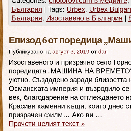
Categories:
chotorovi.com в медиите
България
|
Tags:
Urbex
,
Urbex Bulgar
България
,
Изоставено в България
|
Епизод 6 от поредица „Маш
Публикувано на
август 3, 2019
от
dari
Изоставеното и призрачно село Горно
поредицата „МАШИНА НА ВРЕМЕТО“ 
уютно. Създадено заради близостта н
Османската империя и възродило се
век, благодарение на отглеждането н
Красиви каменни къщи, които днес ст
призрачен филм… Ако ви …
Прочети целият текст
»