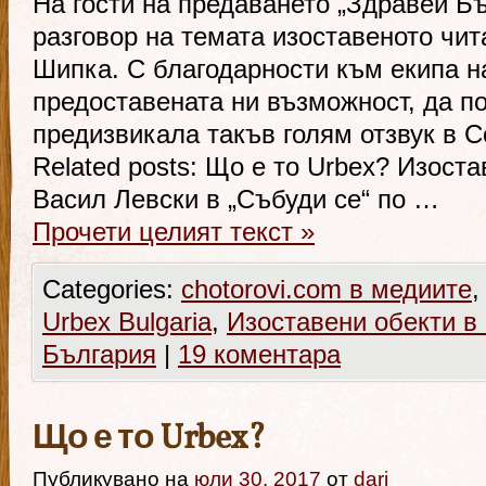
На гости на предаването „Здравей Б
разговор на темата изоставеното чит
Шипка. С благодарности към екипа н
предоставената ни възможност, да п
предизвикала такъв голям отзвук в 
Related posts: Що е то Urbex? Изост
Васил Левски в „Събуди се“ по …
Прочети целият текст
»
Categories:
chotorovi.com в медиите
Urbex Bulgaria
,
Изоставени обекти в
България
|
19 коментара
Що е то Urbex?
Публикувано на
юли 30, 2017
от
dari