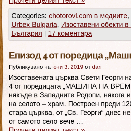
Прочети целият текст
»
Categories:
chotorovi.com в медиите
Urbex Bulgaria
,
Изоставени обекти в
България
|
17 коментара
Епизод 4 от поредица „Маш
Публикувано на
юни 3, 2019
от
dari
Изоставената църква Свети Георги н
4 от поредицата „МАШИНА НА ВРЕМЕ
някъде в Западните Родопи, някога и
на селото – храм. Построен преди 12
стара църква, от „Св. Георги“ днес н
от самото село вече …
Прочети целият текст
»