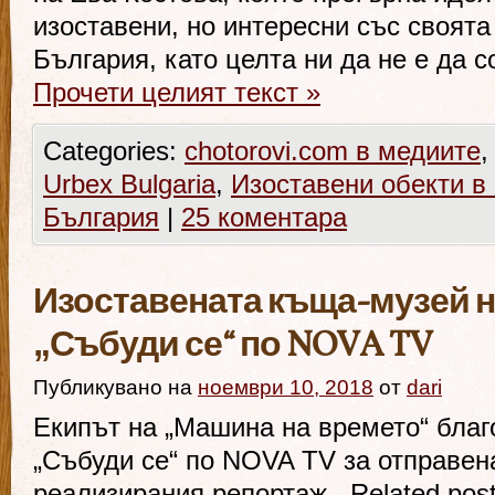
изоставени, но интересни със своята
България, като целта ни да не е да 
Прочети целият текст
»
Categories:
chotorovi.com в медиите
Urbex Bulgaria
,
Изоставени обекти в
България
|
25 коментара
Изоставената къща-музей н
„Събуди се“ по NOVA TV
Публикувано на
ноември 10, 2018
от
dari
Екипът на „Машина на времето“ благ
„Събуди се“ по NOVA TV за отправен
реализирания репортаж. Related post