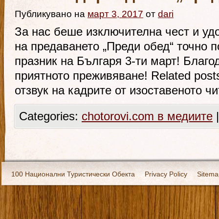
Публикувано на
март 3, 2017
от
dari
За нас беше изключителна чест и уд
на предаването „Преди обед“ точно 
празник на Българя 3-ти март! Благо
приятното преживяване! Related post
отзвук на кадрите от изоставеното ч
Categories:
chotorovi.com в медиите
|
100 Национални Туристически Обекта
Privacy Policy
Sitema
Екипировка
За нас
Имало едно време
Кивоторият. Ковч
Ковчега със светите мощи на Свети Григорий Каллидис
Музея