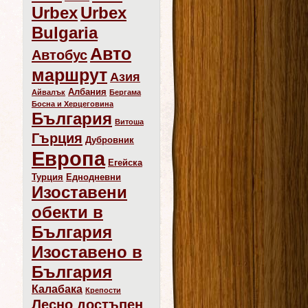
Urbex
Urbex
Bulgaria
Авто
Автобус
маршрут
Азия
Албания
Айвалък
Бергама
Босна и Херцеговина
България
Витоша
Гърция
Дубровник
Европа
Егейска
Турция
Еднодневни
Изоставени
обекти в
България
Изоставено в
България
Калабака
Крепости
Лесно достъпен