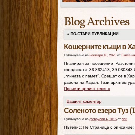
Blog Archives
«
ПО-СТАРИ ПУБЛИКАЦИИ
Кошерните къщи в Х
Публикувано на
ноември 10, 2025
от
Екипа на
Планиран за посещение Разстояние
координати: 36.862413, 39.030343
„глината с памет“. Срещат се в Ха
района на Харан. Тази архитектура
Прочети целият текст
»
Вашият коментар
Соленото езеро Туз (T
Публикувано на
февруари 4, 2015
от
dari
Пътепис: Не Страница с описание: