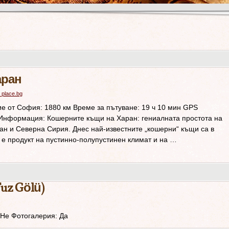
аран
 place.bg
 от София: 1880 км Време за пътуване: 19 ч 10 мин GPS
 Информация: Кошерните къщи на Харан: гениалната простота на
ран и Северна Сирия. Днес най-известните „кошерни“ къщи са в
 е продукт на пустинно-полупустинен климат и на …
uz Gölü)
 Не Фотогалерия: Да