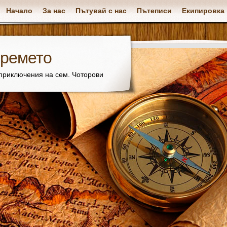
Начало
За нас
Пътувай с нас
Пътеписи
Екипировка
времето
 приключения на сем. Чоторови