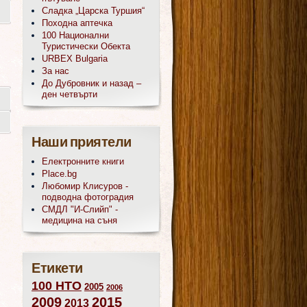
Сладка „Царска Туршия“
Походна аптечка
100 Национални
Туристически Обекта
URBEX Bulgaria
За нас
До Дубровник и назад –
ден четвърти
Наши приятели
Електронните книги
Place.bg
Любомир Клисуров -
подводна фотоградия
СМДЛ "И-Слийп" -
медицина на съня
Етикети
100 НТО
2005
2006
2009
2015
2013