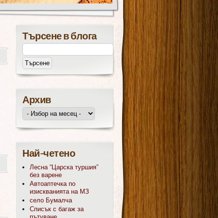
Търсене в блога
Архив
Най-четено
Лесна “Царска туршия”
без варене
Автоаптечка по
изискванията на МЗ
село Бумалча
Списък с багаж за
пътуване