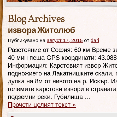
Blog Archives
извора Житолюб
Публикувано на
август 17, 2015
от
dari
Разстояние от София: 60 км Време за
40 мин пеша GPS координати: 43.088
Информация: Карстовият извор Жито
подножието на Лакатнишките скали,
дупка на 8м от нивото на р. Искър. И
големите карстови извори в страната
подземни реки. Губилища …
Прочети целият текст
»