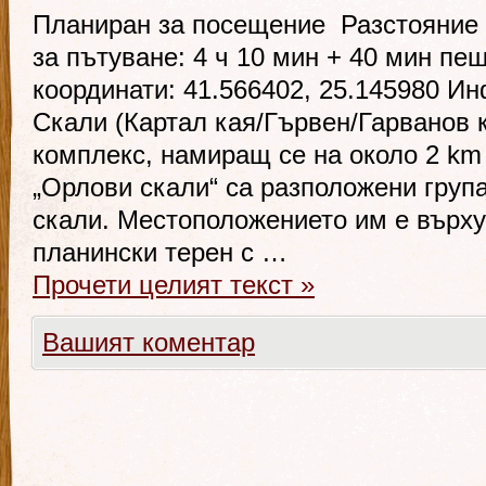
Планиран за посещение Разстояние 
за пътуване: 4 ч 10 мин + 40 мин п
координати: 41.566402, 25.145980 И
Скали (Картал кая/Гървен/Гарванов 
комплекс, намиращ се на около 2 km
„Орлови скали“ са разположени груп
скали. Местоположението им е върху
планински терен с …
Прочети целият текст
»
Вашият коментар