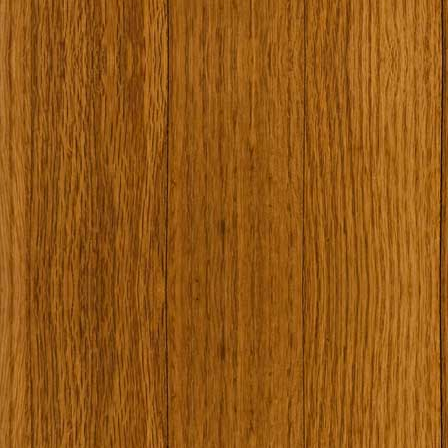
Наши туристически обекти
Някой ден…
Открит музей Кора
Фото галерия