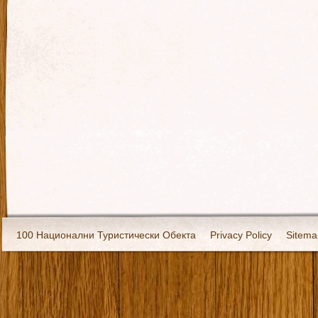
100 Национални Туристически Обекта
Privacy Policy
Sitema
Екипировка
За нас
Имало едно време
Кивоторият. Ковч
Ковчега със светите мощи на Свети Григорий Каллидис
Музея