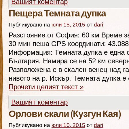
Вашият коментар
Пещера Темната дупка
Публикувано на
юли 15, 2015
от
dari
Разстояние от София: 60 км Време за
30 мин пеша GPS координати: 43.088
Информация: Темната дупка е една о
България. Намира се на 52 км север
Разположена е в скален венец над га
нивото на р. Искър. Темната дупка е
Прочети целият текст
»
Вашият коментар
Орлови скали (Кузгун Кая)
Публикувано на
юли 10, 2015
от
dari