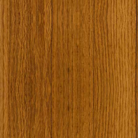
Наши туристически обекти
Някой ден…
Открит музей Кора
Фото галерия