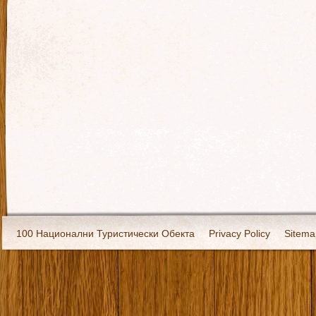
100 Национални Туристически Обекта
Privacy Policy
Sitema
Екипировка
За нас
Имало едно време
Кивоторият. Ковч
Ковчега със светите мощи на Свети Григорий Каллидис
Музея