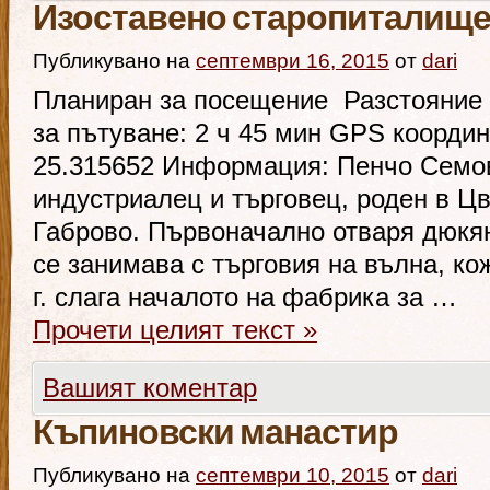
Изоставено старопиталище
Публикувано на
септември 16, 2015
от
dari
Планиран за посещение Разстояние 
за пътуване: 2 ч 45 мин GPS координ
25.315652 Информация: Пенчо Семов 
индустриалец и търговец, роден в Цв
Габрово. Първоначално отваря дюкян
се занимава с търговия на вълна, ко
г. слага началото на фабрика за …
Прочети целият текст
»
Вашият коментар
Къпиновски манастир
Публикувано на
септември 10, 2015
от
dari