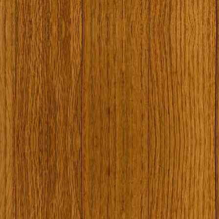
Наши туристически обекти
Някой ден…
Открит музей Кора
Фото галерия