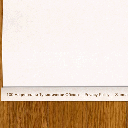
100 Национални Туристически Обекта
Privacy Policy
Sitema
Екипировка
За нас
Имало едно време
Кивоторият. Ковч
Ковчега със светите мощи на Свети Григорий Каллидис
Музея