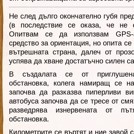
Не след дълго окончателно губя пре
(в последствие се оказа, че не 
Опитвам се да използвам GPS-
средство за ориентация, но опита се
вътрешната страна, далеч от проз
успява да хване достатъчно силен са
В създалата се от приглушена
обстановка, колега намиращ се н
започва да разказва пиперливи ви
автобуса започва да се тресе от смя
разведрява изнервената от пъ
обстановка.
Километрите се въртят и ние завой 