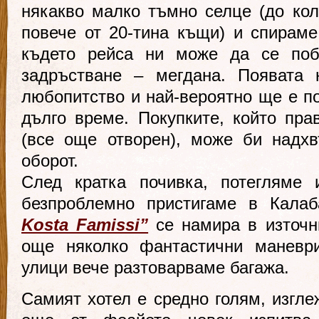
някакво малко тъмно селце (до кол
повече от 20-тина къщи) и спираме
където рейса ни може да се поб
задръстване – мегдана. Появата 
любопитство и най-вероятно ще е по
дълго време. Покупките, който пра
(все още отворен), може би надх
оборот.
След кратка почивка, потегляме 
безпроблемно пристигаме в Кала
Kosta Famissi”
се намира в източн
още няколко фантастични маневри
улици вече разтоварваме багажа.
Самият хотел е средно голям, изгле