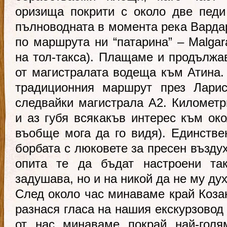
оризища покрити с около две педи
пълноводната в момента река Вардар
по маршрута ни “патарина” – Malgara
на тол-такса). Плащаме и продължа
от магистралата водеща към Атина. 
традиционния маршрут през Лари
следвайки магистрала А2. Километр
и аз губя всякакъв интерес към око
въобще мога да го видя). Единстве
борбата с люковете за пресен въздух
опита те да бъдат настроени та
задушава, но и на никой да не му дух
След около час минаваме край Козан
разнася гласа на нашия екскурзовод
от нас минаваме покрай най-голя