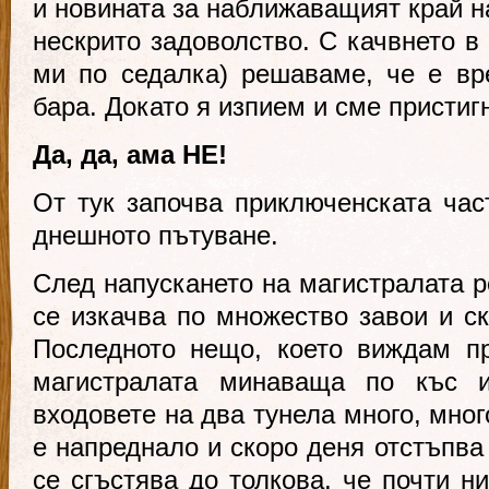
и новината за наближаващият край н
нескрито задоволство. С качвнето в
ми по седалка) решаваме, че е вр
бара. Докато я изпием и сме пристиг
Да, да, ама НЕ!
От тук започва приключенската час
днешното пътуване.
След напускането на магистралата р
се изкачва по множество завои и ск
Последното нещо, което виждам пр
магистралата минаваща по къс 
входовете на два тунела много, мног
е напреднало и скоро деня отстъпва
се сгъстява до толкова, че почти н