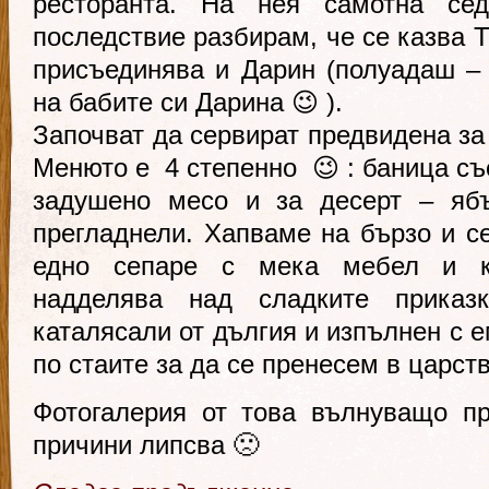
ресторанта. На нея самотна се
последствие разбирам, че се казва Т
присъединява и Дарин (полуадаш –
на бабите си Дарина 😉 ).
Започват да сервират предвидена за
Менюто е 4 степенно 😉 : баница със
задушено месо и за десерт – ябъ
прегладнели. Хапваме на бързо и се
едно сепаре с мека мебел и к
надделява над сладките приказ
каталясали от дългия и изпълнен с 
по стаите за да се пренесем в царств
Фотогалерия от това вълнуващо п
причини липсва 🙁