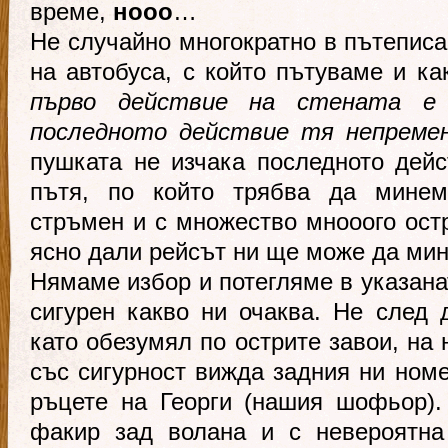
време,
нооо
…
Не случайно многократно в пътеписа
на автобуса, с който пътуваме и ка
първо действие на стената е 
последното действие тя непреме
пушката не изчака последното дейс
пътя, по който трябва да минем 
стръмен и с множество мнооого остр
ясно дали рейсът ни ще може да мин
Нямаме избор и потегляме в указанат
сигурен какво ни очаква. Не след 
като обезумял по острите завои, на
със сигурност вижда задния ни номе
ръцете на Георги (нашия шофьор).
факир зад волана и с невероятна