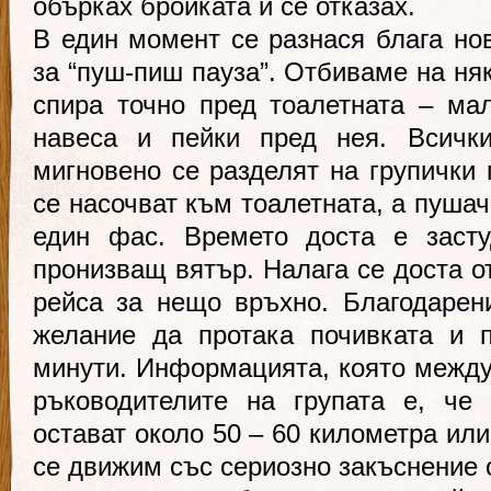
обърках бройката и се отказах.
В един момент се разнася блага но
за “пуш-пиш пауза”. Отбиваме на ня
спира точно пред тоалетната – ма
навеса и пейки пред нея. Всички
мигновено се разделят на групички 
се насочват към тоалетната, а пуша
един фас. Времето доста е засту
пронизващ вятър. Налага се доста от
рейса за нещо връхно. Благодарен
желание да протака почивката и 
минути. Информацията, която межд
ръководителите на групата е, че
остават около 50 – 60 километра или
се движим със сериозно закъснение 