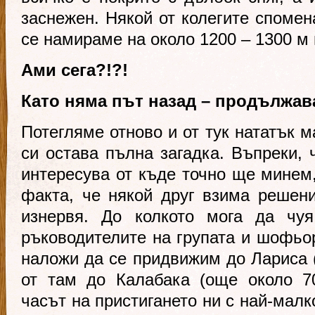
заснежен. Някой от колегите спомен
се намираме на около 1200 – 1300 м
Ами сега?!?!
Като няма път назад – продължав
Потегляме отново и от тук нататък 
си остава пълна загадка. Въпреки, 
интересува от къде точно ще минем,
факта, че някой друг взима решен
изнервя. До колкото мога да чуя
ръководителите на групата и шофьор
наложи да се придвижим до Лариса (
от там до Калабака (още около 70
часът на пристигането ни с най-малк