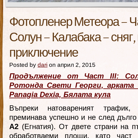
Фотопленер Метеора – Ча
Солун – Калабака – сняг,
приключение
Posted by
dari
on април 2, 2015
Продължение от Част III: Со
Ротонда Свети Георги, арката 
Panagia Dexia, Бялата кула
Въпреки натовареният трафик,
преминава успешно и не след дълго
А2
(Егнатия). От двете страни на п
обработваеми площи, като част 