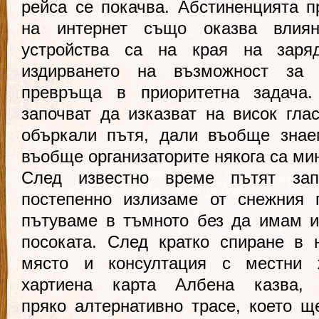
рейса се покачва. Абстиненцията п
на интернет също оказва влиян
устройства са на края на заря
издирването на възможност за 
превръща в приоритетна задача.
започват да изказват на висок гл
объркали пътя, дали въобще знае
въобще организаторите някога са ми
След известно време пътят за
постепенно излизаме от снежния 
пътуваме в тъмното без да имам и
посоката. След кратко спиране в 
място и консултация с местни 
хартиена карта Албена казва,
пряко алтернативно трасе, което щ