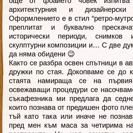
още от фоайето човек изпитва 
архитектурния и дизайнерск
Оформлението е в стил “ретро-мутро
преплитат и буквално прескача
исторически периоди, снимков 
скулптурни композиции и… С две дум
да няма обидени 😉
Както се разбра освен спътници в а
дружки по стая. Докопваме се до 
стаята намираща се на първия
освежаващи процедури се насочвам
съкафезника ми предлага да седн
които познава от предишен фото пле
тъй като така или иначе не позна
пред мен към маса за четирима н