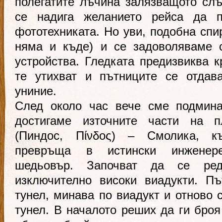
полегатите лъчина залязващото слъ
се надига желанието рейса да 
фототехниката. Но уви, подобна спи
няма и къде) и се задоволяваме 
устройства. Гледката предизвиква к
те утихват и пътниците се отдав
униние.
След около час вече сме подмина
достигаме източните части на 
(Пиндос, Πίνδος) – Смолика, к
превръща в истински инженере
шедьовър. Започват да се ред
изключително високи виадукти. Пъ
тунел, минава по виадукт и отново 
тунел. В началото реших да ги броя