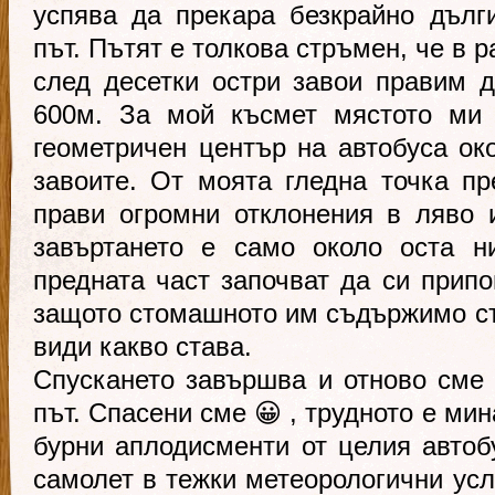
успява да прекара безкрайно дълг
път. Пътят е толкова стръмен, че в 
след десетки остри завои правим 
600м. За мой късмет мястото ми 
геометричен център на автобуса око
завоите. От моята гледна точка пр
прави огромни отклонения в ляво 
завъртането е само около оста н
предната част започват да си припо
защото стомашното им съдържимо с
види какво става.
Спускането завършва и отново сме
път. Спасени сме 😀 , трудното е ми
бурни аплодисменти от целия автобу
самолет в тежки метеорологични усл