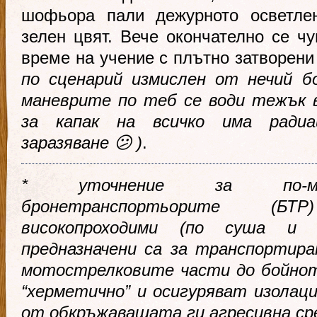
шофьора пали дежурното осветле
зелен цвят. Вече окончателно се чу
време на учение с плътно затворен
по сценарий измислен от нечий б
маневрите по теб се води тежък в
за капак на всичко има радиа
заразяване 😕
)
.
* уточнение за по-мла
бронетранспортьорите (Б
високопроходими (по суша и 
предназначени са за транспортира
мотострелковите части до бойнот
“херметично” и осигуряват изолац
от обкръжаващата ги агресивна ср