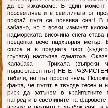
да се изкачваме. В един момент 
просветлява и в светлината от про
покрай пътя се появява сняг! В 
забавно, но с всеки изминат кило
надморската височина снега става 
преценка вече надхвърля метър. 
спира и в предната част (където
групата) настъпва суматоха. Оказ
Калабака – Трикала (въпреки 
първокласен път) НЕ Е РАЗЧИСТЕНА
табели, но път просто няма. Положе
факта, че пътят е твърде тесен и 
риск да затънем в крайпътните 
напред и в светлините на фаровете
всичко е покрито с дълбок сняг, а 