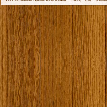
Екипировка
За нас
Имало едно време
Кивоторият. Ковч
Ковчега със светите мощи на Свети Григорий Каллидис
Музея
Наши туристически обекти
Някой ден…
Открит музей Кора
Фото галерия