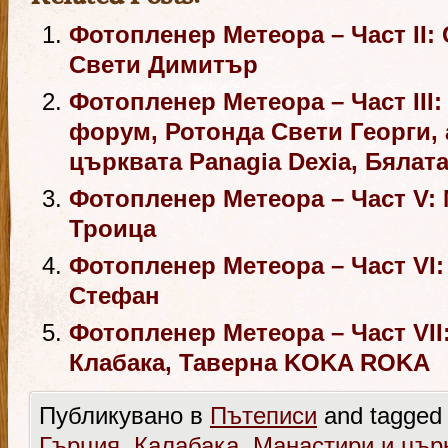
Фотопленер Метеора – Част II:
Свети Димитър
Фотопленер Метеора – Част III
форум, Ротонда Свети Георги, 
църквата Panagia Dexia, Бялата
Фотопленер Метеора – Част V:
Троица
Фотопленер Метеора – Част VI
Стефан
Фотопленер Метеора – Част VII
Клабака, Таверна KOKA ROKA
Публикувано в
Пътеписи
and tagged
Гърция
,
Калабака
,
Манастири и цър