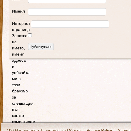
Имейл
Интернет
страница
Запазване
на
името,
имейл
адреса
и
уебсайта
ми в
този
браузър
за
следващия
път
когато
коментирам.
100 Национални Туристически Обекта
Privacy Policy
Sitema