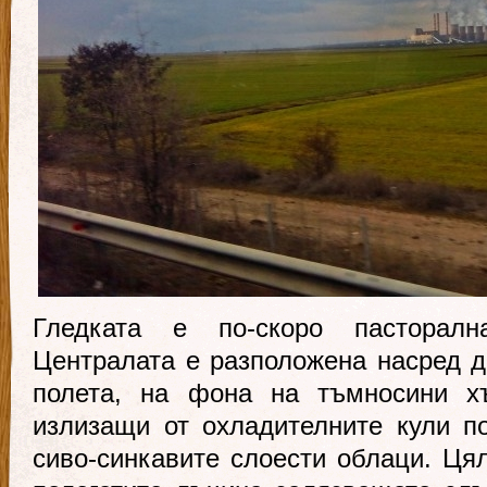
Гледката е по-скоро пасторалн
Централата е разположена насред 
полета, на фона на тъмносини х
излизащи от охладителните кули п
сиво-синкавите слоести облаци. Цял