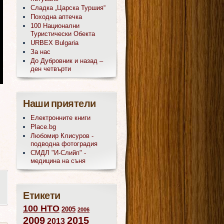
Сладка „Царска Туршия“
Походна аптечка
100 Национални
Туристически Обекта
URBEX Bulgaria
За нас
До Дубровник и назад –
ден четвърти
Наши приятели
Електронните книги
Place.bg
Любомир Клисуров -
подводна фотоградия
СМДЛ "И-Слийп" -
медицина на съня
Етикети
100 НТО
2005
2006
2009
2015
2013