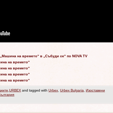
„Машина на времето“ в „Събуди се“ по NOVA TV
шина на времето“
шина на времето“
шина на времето“
шина на времето“
диите
,
URBEX
and tagged with
Urbex
,
Urbex Bulgaria
,
Изоставени
България