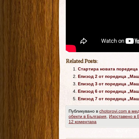
Related Posts:
Стартира новата поредица 
Епизод 2 от поредица „Ма
Епизод 3 от поредица „Ма
Епизод 6 от поредица „Ма
Епизод 7 от поредица „Ма
Публикувано в
chotorovi.com в ме
обекти в България
,
Изоставено в 
12 коментара