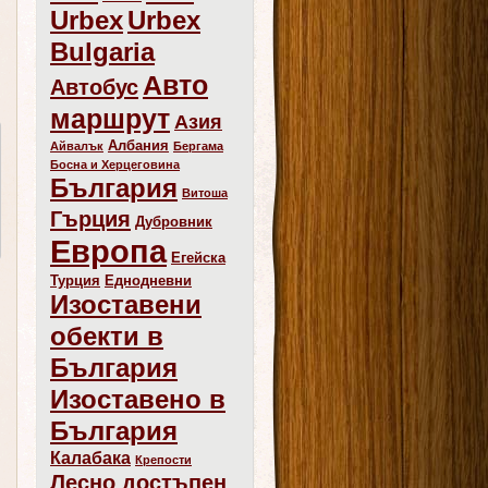
Urbex
Urbex
Bulgaria
Авто
Автобус
маршрут
Азия
Албания
Айвалък
Бергама
Босна и Херцеговина
България
Витоша
Гърция
Дубровник
Европа
Егейска
Турция
Еднодневни
Изоставени
обекти в
България
Изоставено в
България
Калабака
Крепости
Лесно достъпен