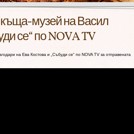
 къща-музей на Васил
уди се“ по NOVA TV
агодари на Ева Костова и „Събуди се“ по NOVA TV за отправената