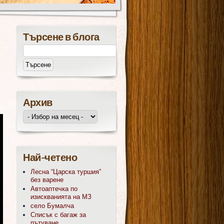
Търсене в блога
Архив
Най-четено
Лесна “Царска туршия”
без варене
Автоаптечка по
изискванията на МЗ
село Бумалча
Списък с багаж за
пътуване