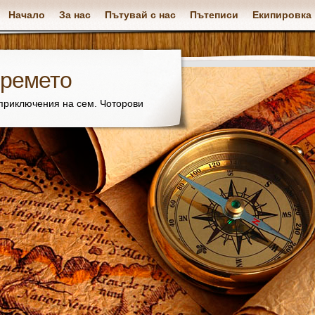
Начало
За нас
Пътувай с нас
Пътеписи
Екипировка
времето
 приключения на сем. Чоторови