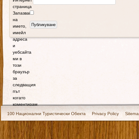
Интернет
страница
Запазване
на
името,
имейл
адреса
и
уебсайта
ми в
този
браузър
за
следващия
път
когато
коментирам.
100 Национални Туристически Обекта
Privacy Policy
Sitema
Екипировка
За нас
Имало едно време
Кивоторият. Ковч