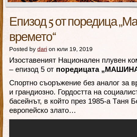
Епизод 5 от поредица „М
времето“
Posted by
dari
on юли 19, 2019
Изоставеният Национален плувен ко
– епизод 5 от
поредицата „МАШИН
Спортно съоръжение без аналог за в
и грандиозно. Гордостта на социалис
басейнът, в който през 1985-а Таня 
европейско злато…