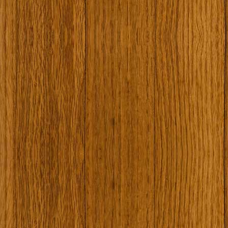
Ковчега със светите мощи на Свети Григорий Каллидис
Музея
Наши туристически обекти
Някой ден…
Открит музей Кора
Фото галерия