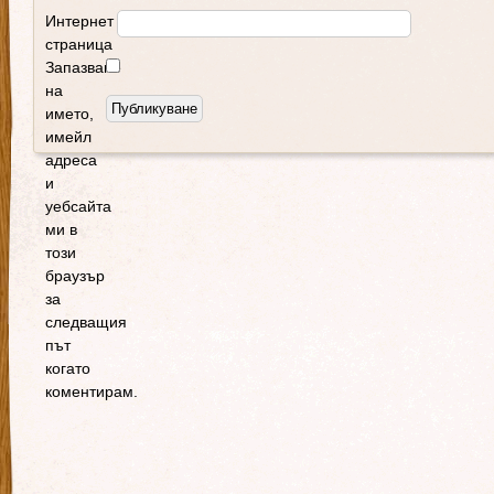
Интернет
страница
Запазване
на
името,
имейл
адреса
и
уебсайта
ми в
този
браузър
за
следващия
път
когато
коментирам.