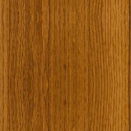
Наши туристически обекти
Някой ден…
Открит музей Кора
Фото галерия