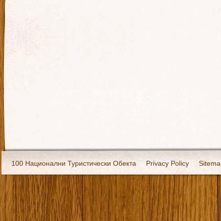
100 Национални Туристически Обекта
Privacy Policy
Sitema
Екипировка
За нас
Имало едно време
Кивоторият. Ковч
Ковчега със светите мощи на Свети Григорий Каллидис
Музея