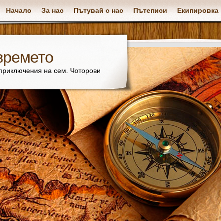
Начало
За нас
Пътувай с нас
Пътеписи
Екипировка
времето
 приключения на сем. Чоторови