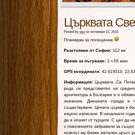
Църквата Све
Posted by
dari
on октомври 21, 2015
Планиран за посещение
Разстояние от София:
112 км
Време за пътуване:
1 ч 55 мин
GPS координати:
42.619310, 22.6
Информация:
Църквата „Св. Петк
рода си представител на средно
архитектура в България и е обяве
значение. Днешната сграда е 
съществуване. Цялата църква е бил
изцяло изписани. В началните годин
да я опазят от турците. С цел да н
с поколенията забравили за съществ
козелът му ближе метален кръст, ра