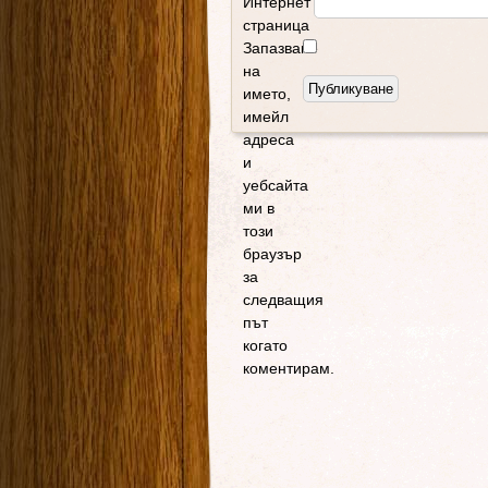
Интернет
страница
Запазване
на
името,
имейл
адреса
и
уебсайта
ми в
този
браузър
за
следващия
път
когато
коментирам.