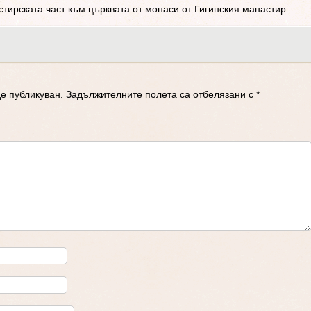
тирската част към църквата от монаси от Гигинския манастир.
е публикуван.
Задължителните полета са отбелязани с
*