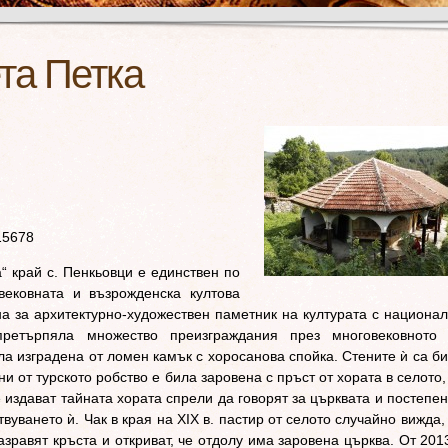
та Петка
15678
а“ край с. Пенкьовци е единствен по
вековната и възрожденска култова
на за архитектурно-художествен паметник на културата с национа
претърпяла множество преизграждания през многовековното 
а изградена от ломен камък с хоросанова спойка. Стените ѝ са б
и от турското робство е била заровена с пръст от хората в селото,
е издават тайната хората спрели да говорят за църквата и постепе
уването ѝ. Чак в края на XIX в. пастир от селото случайно вижда,
зравят кръста и откриват, че отдолу има заровена църква. От 2013