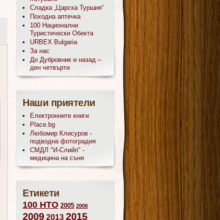
Сладка „Царска Туршия“
Походна аптечка
100 Национални
Туристически Обекта
URBEX Bulgaria
За нас
До Дубровник и назад –
ден четвърти
Наши приятели
Електронните книги
Place.bg
Любомир Клисуров -
подводна фотоградия
СМДЛ "И-Слийп" -
медицина на съня
Етикети
100 НТО
2005
2006
2009
2015
2013