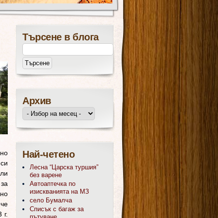
Търсене в блога
Архив
лно
Най-четено
си
Лесна “Царска туршия”
или
без варене
 за
Автоаптечка по
изискванията на МЗ
нно
село Бумалча
 че
Списък с багаж за
 г.
пътуване