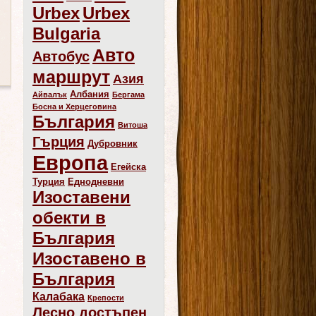
Urbex
Urbex
Bulgaria
Авто
Автобус
маршрут
Азия
Албания
Айвалък
Бергама
Босна и Херцеговина
България
Витоша
Гърция
Дубровник
Европа
Егейска
Турция
Еднодневни
Изоставени
обекти в
България
Изоставено в
България
Калабака
Крепости
Лесно достъпен