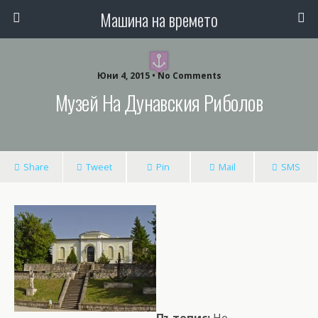
Машина на времето
Юни 4, 2015 • No Comments
Музей На Дунавския Риболов
Share
Tweet
Pin
Mail
SMS