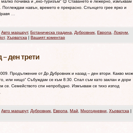
 малко почивка и „еко-туризъм“ 😉 Ставането е лежерно, измъквам
а. Поглеждам навън, времето е прекрасно. Слънцето грее ярко и
 Правя …
,
Авто маршрут
,
Ботаническа градина
,
Дубровник
,
Европа
,
Локрум
,
от
,
Хърватска
|
Вашият коментар
 – ден трети
2009. Продължение от До Дубровник и назад – ден втори. Какво мо
го, или нищо“ Събуждам се към 8:30. Спал съм като заклан и дори
ам се. Семейството спи непробудно. Измъквам се тихо изпод
…
,
Авто маршрут
,
Дубровник
,
Европа
,
Май
,
Многодневни
,
Хърватска
|