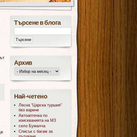
Търсене в блога
път
Архив
Най-четено
Лесна “Царска туршия”
без варене
Автоаптечка по
изискванията на МЗ
село Бумалча
Списък с багаж за
ще
пътуване