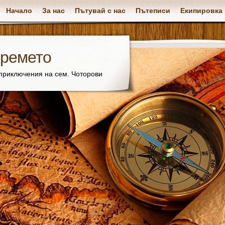
Начало
За нас
Пътувай с нас
Пътеписи
Екипировка
времето
 приключения на сем. Чоторови