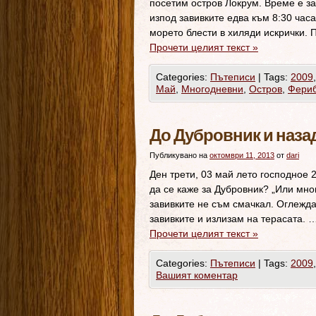
посетим остров Локрум. Време е за
изпод завивките едва към 8:30 час
морето блести в хиляди искрички.
Прочети целият текст
»
Categories:
Пътеписи
|
Tags:
2009
Май
,
Многодневни
,
Остров
,
Фериб
До Дубровник и назад
Публикувано на
октомври 11, 2013
от
dari
Ден трети, 03 май лето господное 
да се каже за Дубровник? „Или мно
завивките не съм смачкал. Оглежд
завивките и излизам на терасата. 
Прочети целият текст
»
Categories:
Пътеписи
|
Tags:
2009
Вашият коментар