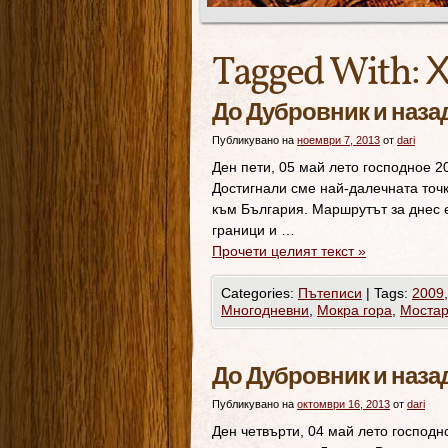
Tagged With:
Х
До Дубровник и назад
Публикувано на
ноември 7, 2013
от
dari
Ден пети, 05 май лето господное 2
Достигнали сме най-далечната точк
към България. Маршрутът за днес е
граници и …
Прочети целият текст
»
Categories:
Пътеписи
|
Tags:
2009
Многодневни
,
Мокра гора
,
Моста
До Дубровник и назад
Публикувано на
октомври 16, 2013
от
dari
Ден четвърти, 04 май лето господн