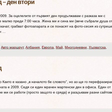
 – ден втори
2009. За оцелелите от първият ден продължавам с разказа ми с
е малко преди 7:00 часа. Жена ми и сина ми (вече събрали душа о
качат, грабват фотоапарата и се понасят на фото-сесия из сутреш
ен …
,
Авто маршрут
,
Албания
,
Европа
,
Май
,
Многодневни
,
Хърватска
,
д
 Както е казано „в началото бе словото”, но аз ще го перефразира
ината е 2009. Седя си един мрачен мартенски ден в офиса. Един от
 не ми се работи (просто защото е сряда) и разцъквам разни сайтов