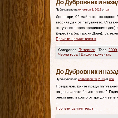
До Дубровник и назад
Публикувано на
октомври 1, 2013
от
dari
Ден втори, 02 май лето господное 
вторият ден от пътуването. Ставам
пътуването през предишният ден) с
Дурес (на български Драч). За тех
Прочети целият текст
»
Categories:
Пътеписи
|
Tags:
2009
Черна гора
|
Вашият коментар
До Дубровник и наза
Публикувано на
септември 23, 2013
от
dari
Предислов. Дните преди пътуването
на „в началото бе интернета”. Год
онези дни, в които от три дни вече
…
Прочети целият текст
»