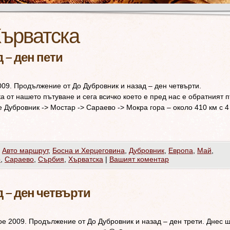
ърватска
 – ден пети
009. Продължение от До Дубровник и назад – ден четвърти.
а от нашето пътуване и сега всичко което е пред нас е обратният 
 Дубровник -> Мостар -> Сараево -> Мокра гора – около 410 км с 4
,
Авто маршрут
,
Босна и Херцеговина
,
Дубровник
,
Европа
,
Май
,
р
,
Сараево
,
Сърбия
,
Хърватска
|
Вашият коментар
 – ден четвърти
ое 2009. Продължение от До Дубровник и назад – ден трети. Днес 