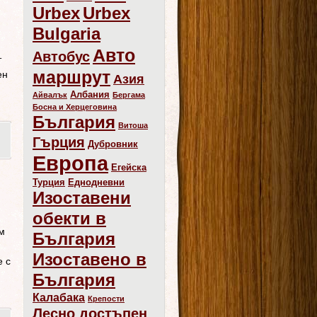
Urbex
Urbex
Bulgaria
Авто
Автобус
т
маршрут
ен
Азия
Албания
Айвалък
Бергама
Босна и Херцеговина
България
Витоша
Гърция
Дубровник
Европа
Егейска
Турция
Еднодневни
Изоставени
обекти в
м
България
Изоставено в
е с
България
Калабака
Крепости
Лесно достъпен