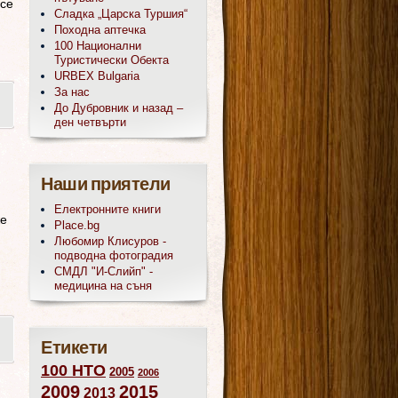
 се
Сладка „Царска Туршия“
Походна аптечка
100 Национални
Туристически Обекта
URBEX Bulgaria
За нас
До Дубровник и назад –
ден четвърти
Наши приятели
Електронните книги
же
Place.bg
Любомир Клисуров -
подводна фотоградия
СМДЛ "И-Слийп" -
медицина на съня
Етикети
100 НТО
2005
2006
2009
2015
2013