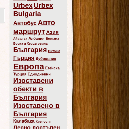
Urbex
Urbex
Bulgaria
Авто
Автобус
маршрут
Азия
Албания
Айвалък
Бергама
Босна и Херцеговина
България
Витоша
Гърция
Дубровник
Европа
Егейска
Турция
Еднодневни
Изоставени
обекти в
България
Изоставено в
България
Калабака
Крепости
Лесно достъпен