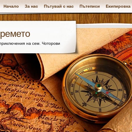
Начало
За нас
Пътувай с нас
Пътеписи
Екипировка
времето
 приключения на сем. Чоторови