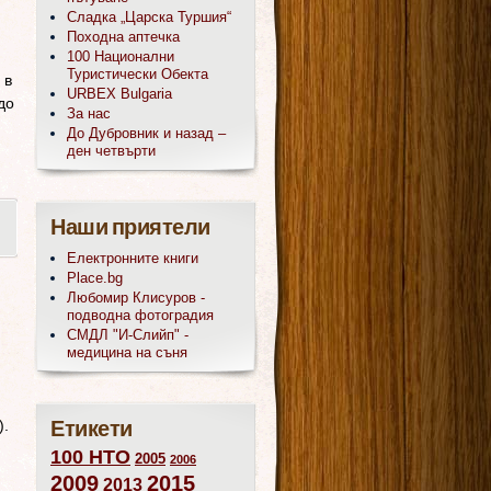
Сладка „Царска Туршия“
Походна аптечка
100 Национални
Туристически Обекта
 в
URBEX Bulgaria
до
За нас
До Дубровник и назад –
ден четвърти
Наши приятели
Електронните книги
Place.bg
Любомир Клисуров -
подводна фотоградия
СМДЛ "И-Слийп" -
медицина на съня
Етикети
).
100 НТО
2005
2006
2009
2015
2013