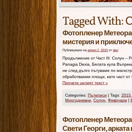
Tagged With:
С
Фотопленер Метеора –
мистерия и приключ
Публикувано на
април 2, 2015
от
dari
Продължение от Част III: Солун – 
Panagia Dexia, Бялата кула Въпре
не след дълго пътуваме по магистр
обработваеми площи, като част от 
Прочети целият текст
»
Categories:
Пътеписи
|
Tags:
2015
Многодневни
,
Солун
,
Февруари
|
Фотопленер Метеора –
Свети Георги, арката 