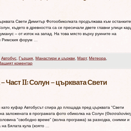
 църквата Свети Димитър Фотообиколката продължава към останките
олун, където в древността са се пресичали двете главни улици кар
уманус – от изток на запад. На това място върху руините на
ен Римския форум …
,
Автобус
,
Гърция
,
Манастири и църкви
,
Март
,
Метеора
,
Вашият коментар
 Част II: Солун – църквата Свети
ш като куфар Автобусът спира до площада пред църквата “Свети
 на заложената в програмата фото обиколка на Солун (Θεσσαλονίκη
ловина “свободно време” (волна програма) за разходка, снимки и
а на Бялата кула (която …