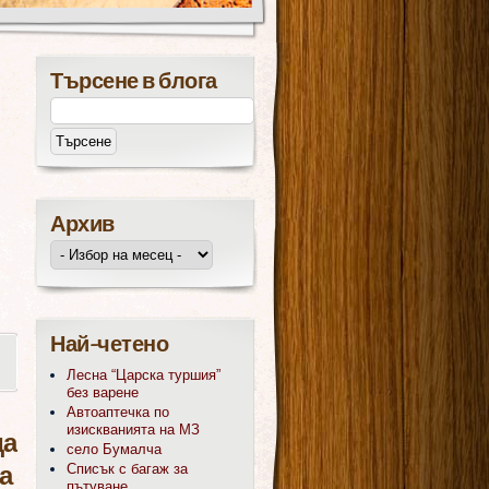
Търсене в блога
Архив
Най-четено
Лесна “Царска туршия”
без варене
Автоаптечка по
изискванията на МЗ
да
село Бумалча
а
Списък с багаж за
пътуване