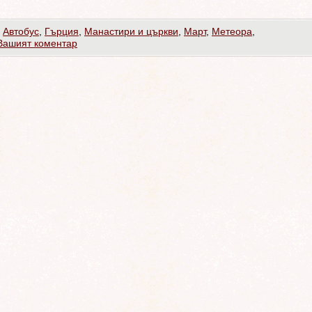
,
Автобус
,
Гърция
,
Манастири и църкви
,
Март
,
Метеора
,
Вашият коментар