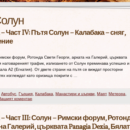
олун
 Част IV: Пътя Солун – Калабака – сняг,
ение
Римски форум, Ротонда Свети Георги, арката на Галерий, църквата
ки натовареният трафик, излизането от Солун преминава успешно и
ала А2 (Егнатия). От двете страни на пътя се виждат просторни
тях изглеждат като оризища покрити с …
,
Автобус
,
Гърция
,
Калабака
,
Манастири и църкви
,
Март
,
Метеора
,
Вашият коментар
 Част III: Солун – Римски форум, Ротон
на Галерий, църквата Panagia Dexia, Бялат