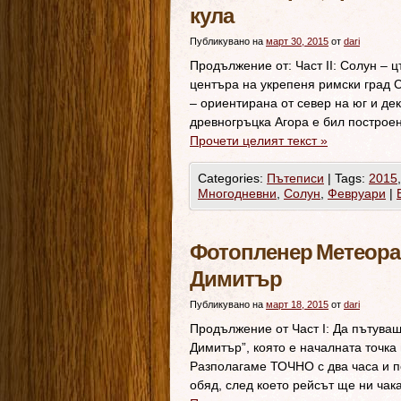
кула
Публикувано на
март 30, 2015
от
dari
Продължение от: Част II: Солун –
центъра на укрепеня римски град С
– ориентирана от север на юг и дек
древногръцка Агора е бил постро
Прочети целият текст
»
Categories:
Пътеписи
|
Tags:
2015
Многодневни
,
Солун
,
Февруари
|
Фотопленер Метеора –
Димитър
Публикувано на
март 18, 2015
от
dari
Продължение от Част I: Да пътува
Димитър”, която е началната точка
Разполагаме ТОЧНО с два часа и по
обяд, след което рейсът ще ни чак