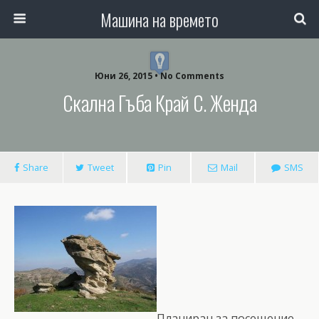
Машина на времето
Юни 26, 2015 • No Comments
Скална Гъба Край С. Женда
Share
Tweet
Pin
Mail
SMS
Планиран за посещение