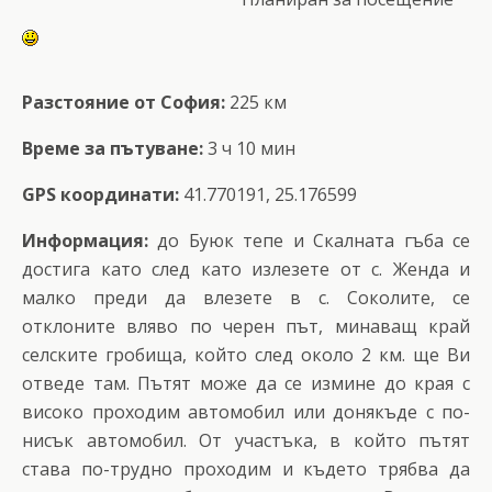
Разстояние от София:
225 км
Време за пътуване:
3 ч 10 мин
GPS координати:
41.770191, 25.176599
Информация:
до Буюк тепе и Скалната гъба се
достига като след като излезете от с. Женда и
малко преди да влезете в с. Соколите, се
отклоните вляво по черен път, минаващ край
селските гробища, който след около 2 км. ще Ви
отведе там. Пътят може да се измине до края с
високо проходим автомобил или донякъде с по-
нисък автомобил. От участъка, в който пътят
става по-трудно проходим и където трябва да