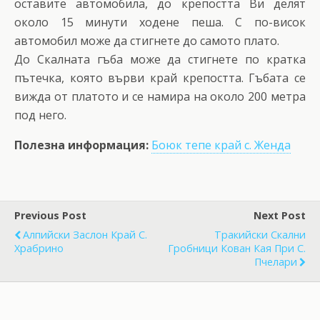
оставите автомобила, до крепостта Ви делят
около 15 минути ходене пеша. С по-висок
автомобил може да стигнете до самото плато.
До Скалната гъба може да стигнете по кратка
пътечка, която върви край крепостта. Гъбата се
вижда от платото и се намира на около 200 метра
под него.
Полезна информация:
Боюк тепе край с. Женда
Previous Post
Next Post
Алпийски Заслон Край С.
Тракийски Скални
Храбрино
Гробници Кован Кая При С.
Пчелари