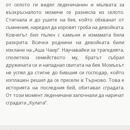
от селото ги видял леденичанин и мълвата за
възкръсналото момиче се разнесла из селото.
Стигнала и до ушите на бея, който обхванат от
съмнения, наредил да изровят гроба на девойката.
Ковчегът бил пълен с камъни и измамата била
разкрита. Всички роднини на девойката били
изклани на „Аша Чаир“. Научавайки за трагедията,
сполетяла семейството му, братът събрал
дружината си и нападнал свитата на бея. Момъкът
не успял да стигне до бившия си господар, който
изплашен решил да се пресели в Търново. Това е
историята на последния бей, обитавал сградата.
От този момент леденичани започнали да наричат
сградата „Кулата“.