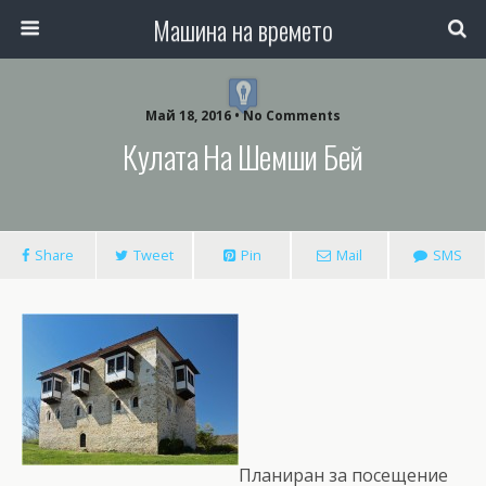
Машина на времето
Май 18, 2016 • No Comments
Кулата На Шемши Бей
Share
Tweet
Pin
Mail
SMS
Планиран за посещение