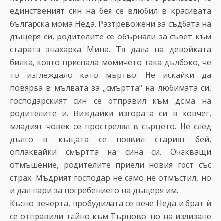
единственият син на бея се влюбил в красивата
българска мома Неда. Разтревожени за съдбата на
дъщеря си, родителите се обърнали за съвет към
старата знахарка Мина. Тя дала на девойката
билка, която приспала момичето така дълбоко, че
то изглеждало като мъртво. Не искайки да
повярва в мълвата за „смъртта“ на любимата си,
господарският син се отправил към дома на
родителите ѝ. Виждайки изгората си в ковчег,
младият човек се прострелял в сърцето. Не след
дълго в къщата се появил старият бей,
оплаквайки смъртта на сина си. Очакващи
отмъщение, родителите приели новия гост със
страх. Мъдрият господар не само не отмъстил, но
и дал пари за погребението на дъщеря им.
Късно вечерта, пробудилата се вече Неда и брат ѝ
се отправили тайно към Търново, но на излизане