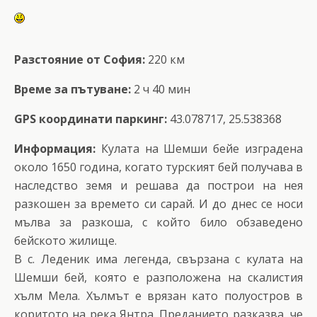
Разстояние от София:
220 км
Време за пътуване:
2 ч 40 мин
GPS координати паркинг:
43.078717, 25.538368
Информация:
Кулата на Шемши бейе изградена
около 1650 година, когато турският бей получава в
наследство земя и решава да построи на нея
разкошен за времето си сарай. И до днес се носи
мълва за разкоша, с който било обзаведено
бейското жилище.
В с. Леденик има легенда, свързана с кулата на
Шемши бей, която е разположена на скалистия
хълм Мела. Хълмът е врязан като полуостров в
коритото на река Янтра. Преданието разказва, че