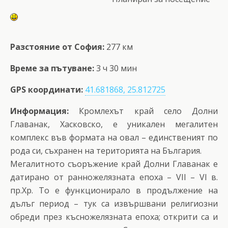
Разстояние от София:
277 км
Време за пътуване:
3 ч 30 мин
GPS координати:
41.681868, 25.812725
Информация:
Кромлехът край село Долни
Главанак, Хасковско, е уникален мегалитен
комплекс във формата на овал – единственият по
рода си, съхранен на територията на България.
Мегалитното съоръжение край Долни Главанак е
датирано от ранножелязната епоха – VІІ – VІ в.
пр.Хр. То е функционирало в продължение на
дълъг период – тук са извършвани религиозни
обреди през късножелязната епоха; открити са и