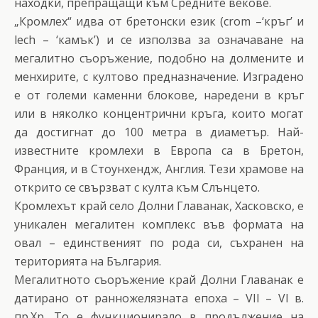
находки, препращащи към Средните векове.
„Кромлех“ идва от бретонски език (crom –‘кръг’ и
lech – ‘камък’) и се използва за означаване на
мегалитно съоръжение, подобно на долмените и
менхирите, с култово предназначение. Изградено
е от големи каменни блокове, наредени в кръг
или в няколко концентрични кръга, които могат
да достигнат до 100 метра в диаметър. Най-
известните кромлехи в Европа са в Бретон,
Франция, и в Стоунхендж, Англия. Тези храмове на
открито се свързват с култа към Слънцето.
Кромлехът край село Долни Главанак, Хасковско, е
уникален мегалитен комплекс във формата на
овал – единственият по рода си, съхранен на
територията на България.
Мегалитното съоръжение край Долни Главанак е
датирано от ранножелязната епоха – VІІ – VІ в.
пр.Хр. То е функционирало в продължение на