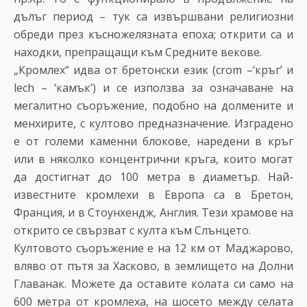
дълъг период – тук са извършвани религиозни
обреди през късножелязната епоха; открити са и
находки, препращащи към Средните векове.
„Кромлех“ идва от бретонски език (crom –‘кръг’ и
lech – ‘камък’) и се използва за означаване на
мегалитно съоръжение, подобно на долмените и
менхирите, с култово предназначение. Изградено
е от големи каменни блокове, наредени в кръг
или в няколко концентрични кръга, които могат
да достигнат до 100 метра в диаметър. Най-
известните кромлехи в Европа са в Бретон,
Франция, и в Стоунхендж, Англия. Тези храмове на
открито се свързват с култа към Слънцето.
Култовото съоръжение е на 12 км от Маджарово,
вляво от пътя за Хасково, в землището на Долни
Главанак. Можете да оставите колата си само на
600 метра от кромлеха, на шосето между селата