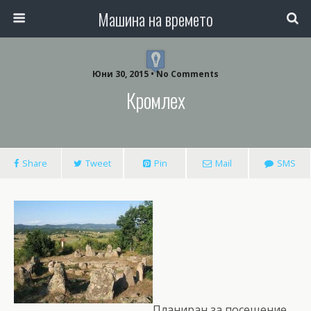
Машина на времето
Юни 30, 2015 • No Comments
Кромлех
Share
Tweet
Pin
Mail
SMS
Планиран за посещение