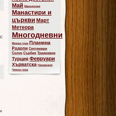
,
Май
Македония
Манастири и
църкви
Март
Метеора
Многодневни
 С
Планина
о
Мокра гора
Родопи
Септември
Солун
Сърбия
Тридневни
Февруари
Турция
Хърватска
Чанаккале
Черна гора
то