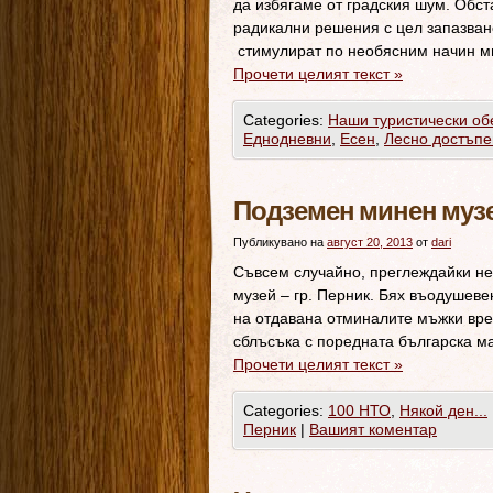
да избягаме от градския шум. Обст
радикални решения с цел запазван
стимулират по необясним начин м
Прочети целият текст
»
Categories:
Наши туристически об
Еднодневни
,
Есен
,
Лесно достъпе
Подземен минен музей
Публикувано на
август 20, 2013
от
dari
Съвсем случайно, преглеждайки н
музей – гр. Перник. Бях въодушеве
на отдавана отминалите мъжки вре
сблъсъка с поредната българска
Прочети целият текст
»
Categories:
100 НТО
,
Някой ден...
Перник
|
Вашият коментар