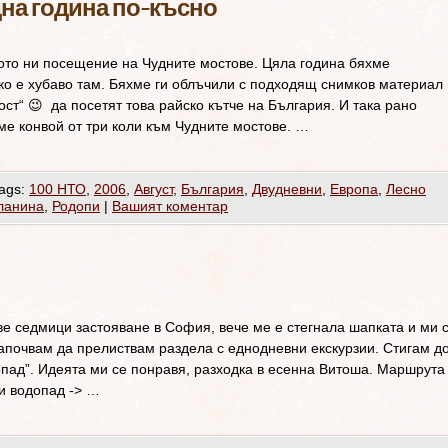
дна година по-късно
ото ни посещение на Чудните мостове. Цяла година бяхме
ко е хубаво там. Бяхме ги облъчили с подходящ снимков материал 
ст“ 😉 да посетят това райско кътче на България. И така рано
яме конвой от три коли към Чудните мостове. …
ags:
100 НТО
,
2006
,
Август
,
България
,
Двудневни
,
Европа
,
Лесно
ланина
,
Родопи
|
Вашият коментар
е седмици застояване в София, вече ме е стегнала шапката и ми 
започвам да прелиствам раздела с еднодневни екскурзии. Стигам д
пад”. Идеята ми се понравя, разходка в есенна Витоша. Маршрута
и водопад -> …