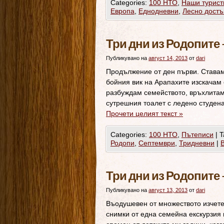
Categories:
100 НТО
,
Наши турист
Европа
,
Еднодневни
,
Лесно дост
Три дни из Родопите 
Публикувано на
август 14, 2013
от
dari
Продължение от ден първи. Ставам
бойния вик на Арапахите изскачам 
разбуждам семейството, връхлитам
сутрешния тоалет с ледено студена
Прочети целият текст
»
Categories:
100 НТО
,
Пътеписи
|
T
Родопи
,
Септември
,
Тридневни
|
Три дни из Родопите 
Публикувано на
август 13, 2013
от
dari
Въодушевен от множеството изчете
снимки от една семейна екскурзия 