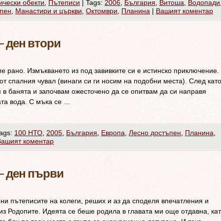
ически обекти
,
Пътеписи
|
Tags:
2006
,
България
,
Витоша
,
Водопади
ъпен
,
Манастири и църкви
,
Октомври
,
Планина
|
Вашият коментар
– ден втори
е рано. Измъкването из под завивките си е истинско приключение.
от спалния чувал (винаги си ги носим на подобни места). След кат
 в банята и започвам ожесточено да се опитвам да си направя
та вода. С мъка се …
ags:
100 НТО
,
2005
,
България
,
Европа
,
Лесно достъпен
,
Планина
,
Вашият коментар
– ден първи
ни пътеписите на колеги, реших и аз да споделя впечатления и
из Родопите. Идеята се беше родила в главата ми още отдавна, ка