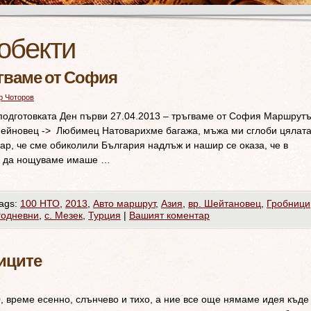
обекти
ъгваме от София
р Чоторов
подготовката Ден първи 27.04.2013 – тръгваме от София Маршрутъ
 Шейновец -> Любимец Натоварихме багажа, мъжа ми сглоби цялат
кар, че сме обиколили България надлъж и нашир се оказа, че в
е да нощуваме имаше …
ags:
100 НТО
,
2013
,
Авто маршрут
,
Азия
,
вр. Шейтановец
,
Гробници
одневни
,
с. Мезек
,
Турция
|
Вашият коментар
иците
, време есенно, слънчево и тихо, а ние все още нямаме идея къде