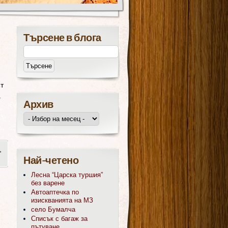
Търсене в блога
т
а
Архив
,
Най-четено
Лесна “Царска туршия”
без варене
Автоаптечка по
изискванията на МЗ
село Бумалча
Списък с багаж за
пътуване