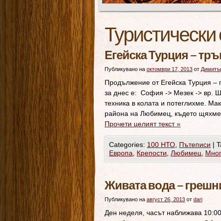
Туристически 
Егейска Турция – тр
Публикувано на
октомври 17, 2013
от
Димитъ
Продължение от Егейска Турция – 
за днес е: София -> Мезек -> вр.
техника в колата и потеглихме. Ма
района на Любимец, където щяхм
Прочети целият текст
»
Categories:
100 НТО
,
Пътеписи
|
T
Европа
,
Крепости
,
Любимец
,
Мног
Живата вода – грешн
Публикувано на
август 26, 2013
от
dari
Ден неделя, часът наближава 10:00