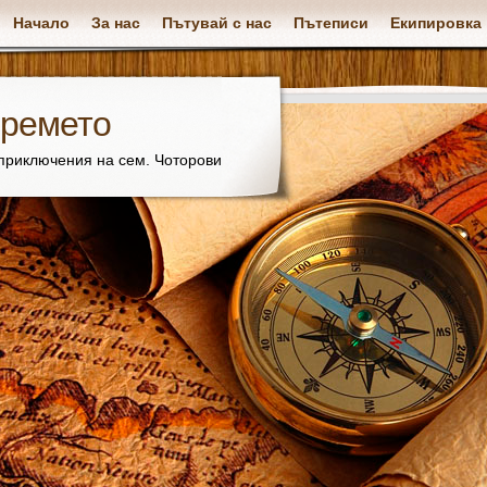
Начало
За нас
Пътувай с нас
Пътеписи
Екипировка
времето
 приключения на сем. Чоторови