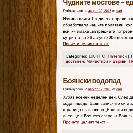
Чудните мостове – е
Публикувано на
август 19, 2013
от
dari
Измина почти 1 година от предишн
обработвали нашите приятели, кол
всички имаха „вътрешната потребно
сутринта на 26 август 2006 потегл
Прочети целият текст
»
Categories:
100 НТО
,
Пътеписи
|
T
достъпен
,
Манастири и църкви
,
П
Боянски водопад
Публикувано на
август 17, 2013
от
dari
Хубав есенен неделен ден. След дв
ходи някъде. Вадя записките си и 
страница озаглавена „Боянски водо
днес ще е Боянско езеро -> Боянск
Прочети целият текст
»