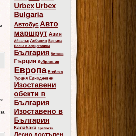
Urbex
Urbex
Bulgaria
Авто
Автобус
и
маршрут
Азия
Албания
Айвалък
Бергама
Босна и Херцеговина
България
Витоша
Гърция
Дубровник
Европа
Егейска
Турция
Еднодневни
Изоставени
обекти в
се
България
о
Изоставено в
 за
България
Калабака
Крепости
Лесно достъпен