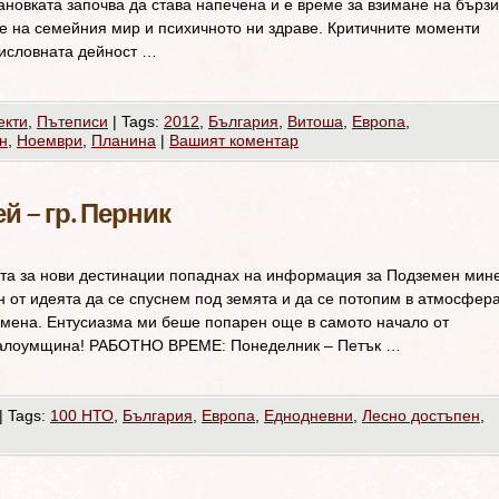
ановката започва да става напечена и е време за взимане на бързи
е на семейния мир и психичното ни здраве. Критичните моменти
исловната дейност …
екти
,
Пътеписи
|
Tags:
2012
,
България
,
Витоша
,
Европа
,
н
,
Ноември
,
Планина
|
Вашият коментар
 – гр. Перник
ета за нови дестинации попаднах на информация за Подземен мин
н от идеята да се спуснем под земята и да се потопим в атмосфер
мена. Ентусиазма ми беше попарен още в самото начало от
 малоумщина! РАБОТНО ВРЕМЕ: Понеделник – Петък …
|
Tags:
100 НТО
,
България
,
Европа
,
Еднодневни
,
Лесно достъпен
,