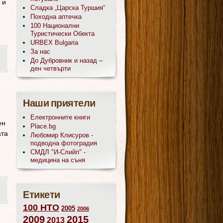
 и
Сладка „Царска Туршия“
Походна аптечка
100 Национални
Туристически Обекта
URBEX Bulgaria
За нас
До Дубровник и назад –
ден четвърти
Наши приятели
Електронните книги
ен
Place.bg
ата
Любомир Клисуров -
подводна фотоградия
СМДЛ "И-Слийп" -
медицина на съня
Етикети
100 НТО
2005
2006
2009
2015
2013