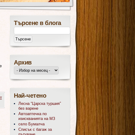
Търсене в блога
Архив
е
Най-четено
т
Лесна “Царска туршия”
без варене
Автоаптечка по
изискванията на МЗ
село Бумалча
Списък с багаж за
пътуване