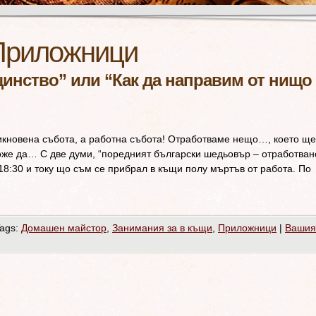
Приложници
инство” или “Как да направим от нищо
бикновена събота, а работна събота! Oтработваме нещо…, което ще
оже да… С две думи, “поредният български шедьовър – отработван
 18:30 и току що съм се прибрал в къщи полу мъртъв от работа. По
ags:
Домашен майстор
,
Занимания за в къщи
,
Приложници
|
Вашия