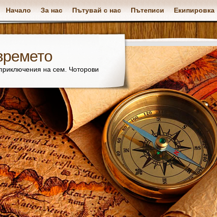
Начало
За нас
Пътувай с нас
Пътеписи
Екипировка
времето
 приключения на сем. Чоторови