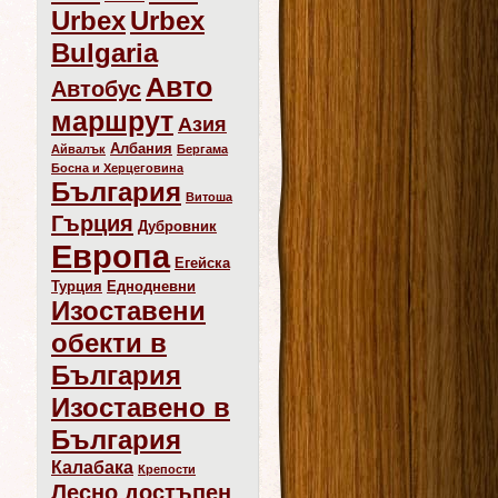
Urbex
Urbex
Bulgaria
Авто
Автобус
маршрут
Азия
Албания
Айвалък
Бергама
Босна и Херцеговина
България
Витоша
Гърция
Дубровник
Европа
Егейска
Турция
Еднодневни
Изоставени
обекти в
България
Изоставено в
България
Калабака
Крепости
Лесно достъпен