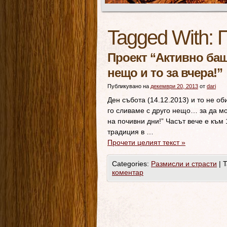
Tagged With:
Проект “Активно бащ
нещо и то за вчера!”
Публикувано на
декември 20, 2013
от
dari
Ден събота (14.12.2013) и то не о
го сливаме с друго нещо… за да м
на почивни дни!” Часът вече е към
традиция в …
Прочети целият текст
»
Categories:
Размисли и страсти
|
T
коментар