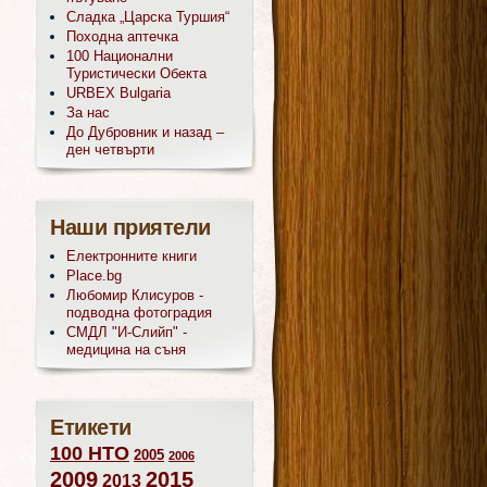
Сладка „Царска Туршия“
Походна аптечка
100 Национални
Туристически Обекта
URBEX Bulgaria
За нас
До Дубровник и назад –
ден четвърти
Наши приятели
Електронните книги
Place.bg
Любомир Клисуров -
подводна фотоградия
СМДЛ "И-Слийп" -
медицина на съня
Етикети
100 НТО
2005
2006
2009
2015
2013