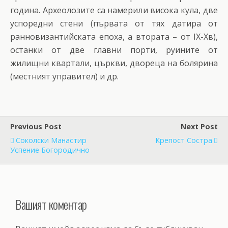
година. Археолозите са намерили висока кула, две
успоредни стени (първата от тях датира от
ранновизантийската епоха, а втората – от IX-Xв),
останки от две главни порти, руините от
жилищни квартали, църкви, двореца на болярина
(местният управител) и др.
Previous Post
Next Post
Соколски Манастир
Крепост Состра
Успение Богородично
Вашият коментар