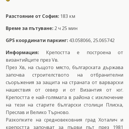
Разстояние от София:
183 км
Време за пътуване:
2 ч 25 мин
GPS координати паркинг:
43.058066, 25.065742
Информация:
Крепостта е построена от
византийците през Vв.
През Хв, на същото място, българската държава
започва строителството на отбранителни
съоръжения за защита на страната от варварски
нашествия от север и от Византия от юг.
Крепостта е най-голямата в района с изключение
на тези на старите български столици Плиска,
Преслав и Велико Търново.
Разкопките на средновековния град Хоталич и
крепостта започват за първи път през 1981