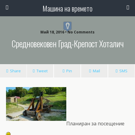
Машина на времето
Май 18, 2016 • No Comments
Средновековен Град-Крепост Хоталич
Share
Tweet
Pin
Mail
SMS
Планиран за посещение